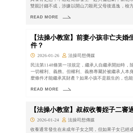
雙親討錢不成，涉嫌以開山刀殺死父母後逃逸，檢
屬罪嫌重罪，且已有逃亡、滅證事實，有羈押必要，
READ MORE
【法操小教室】前妻小孩非亡夫婚
件？
2026-01-26
法操司想傳媒
民法第1148條第一項規定，繼承人自繼承開始時
一切權利、義務。但權利、義務專屬於被繼承人本
麼條件才能繼承其財產？如果小孩不是親生的，也能
READ MORE
【法操小教室】叔叔收養姪子二審
2026-01-24
法操司想傳媒
收養通常發生在未成年子女之間，但如果子女已經