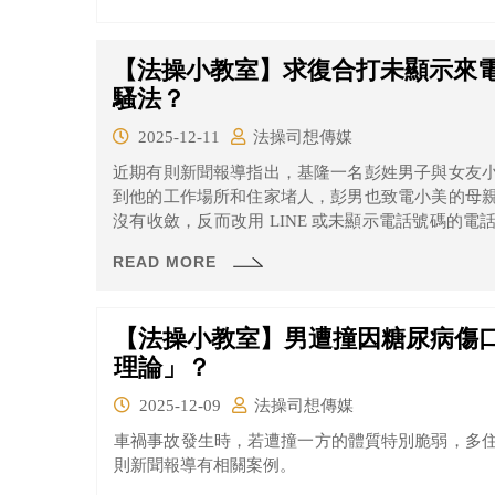
【法操小教室】求復合打未顯示來
騷法？
2025-12-11
法操司想傳媒
近期有則新聞報導指出，基隆一名彭姓男子與女友
到他的工作場所和住家堵人，彭男也致電小美的母
沒有收斂，反而改用 LINE 或未顯示電話號碼的
其擾報警，基隆地檢署於近期完成偵查，依跟騷法起
READ MORE
【法操小教室】男遭撞因糖尿病傷
理論」？
2025-12-09
法操司想傳媒
車禍事故發生時，若遭撞一方的體質特別脆弱，多
則新聞報導有相關案例。