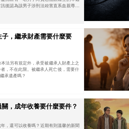
方訊後認為該男子涉刑法殺害直系血親尊親
向法院聲請羈押禁見。
生子，繼承財產需要什麼要
，除本法另有規定外，承受被繼承人財產上之
身者，不在此限。被繼承人死亡後，需要什
繼承遺產嗎？
過關，成年收養要什麼要件？
成年，還可以收養嗎？近期有則溫馨的新聞