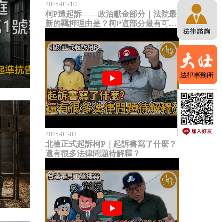
2025-01-10
柯P遭起訴——政治獻金部分｜法院最
新的羈押理由是？柯P這部分最有可能
成罪！？
2025-01-03
北檢正式起訴柯P｜起訴書寫了什麼？
還有很多法律問題待解釋？