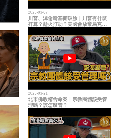
2025-03-07
川普、澤倫斯基撕破臉｜川普有什麼
打算？趁火打劫？美國會放棄烏克蘭
嗎？
2025-03-21
北市佛教精舍命案｜宗教團體該受管
理嗎？該怎麼管？