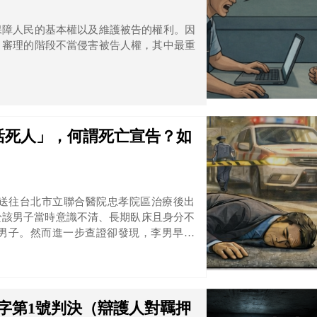
保障人民的基本權以及維護被告的權利。因
、審理的階段不當侵害被告人權，其中最重
活死人」，何謂死亡宣告？如
經送往台北市立聯合醫院忠孝院區治療後出
於該男子當時意識不清、長期臥床且身分不
男子。然而進一步查證卻發現，李男早在
的當事人。
判字第1號判決（辯護人對羈押