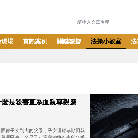
操現場
實際案例
關鍵數據
法操小教室
法
什麼是殺害直系血親尊親屬
苦照顧子女到大的父母，子女理應孝順回報
市蘆洲區有一名男子向賣蔥油餅維生的年邁