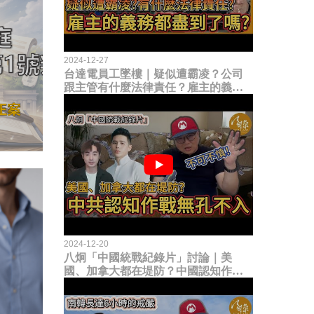
2024-12-27
台達電員工墜樓｜疑似遭霸凌？公司
跟主管有什麼法律責任？雇主的義務
都盡到了嗎？
2024-12-20
八炯「中國統戰紀錄片」討論｜美
國、加拿大都在堤防？中國認知作戰
無孔不入！