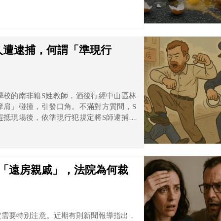
人遭逮捕，何謂「準現行
學校的南非籍S姓教師，酒後行經中山區林
摩肩」碰撞，引發口角。不滿對方質問，S
趕抵現場後，依準現行犯規定將S師逮捕。
審，但法官審理後認為逮捕並無不當，裁定
。
是「遠房親戚」，法院為何裁
定需要特別注意。近期有則新聞報導指出，