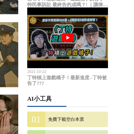
特民事訴訟 最終告的成嗎？! ｜讓律師
說給你聽
2021-10-22
丁特槓上遊戲橘子！最新進度--丁特被
告了???
AI小工具
免費下載空白本票