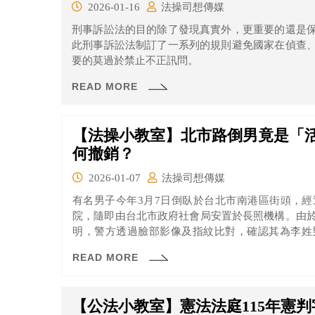
2026-01-16
法操司想傳媒
刑事訴訟法的目的除了發現真實外，更重要的還是
此刑事訴訟法制訂了一系列的規則避免國家在偵查
要的莫過於禁止不正訊問。
READ MORE
【法操小教室】北市路倒男竟是「
何撤銷？
2026-01-07
法操司想傳媒
有名男子今年3月7日倒臥於台北市南港區街頭，
院，隨即由台北市政府社會局安置於長照機構。由
明，警方透過臉部影像及指紋比對，確認其為李姓
2007年即遭法院宣告死亡，成為法律上已「死亡」
READ MORE
【公法小教室】憲法法庭115年憲