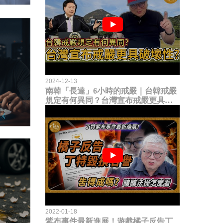
2024-12-13
南韓「長達」6小時的戒嚴｜台韓戒嚴
規定有何異同？台灣宣布戒嚴更具破
壞性？
2022-01-18
紫布事件最新進展！遊戲橘子反告丁