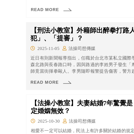
READ MORE
【刑法小教室】外籍師出醉拳打路
犯」、「提審」？
2025-11-05
法操司想傳媒
近日有則新聞報導指出，任職於台北市某私立國際
森北路與長春路口時，因與路過的李姓男子發生「
師竟當街揮拳毆人。李男隨即報警提告傷害，警方
其後，S師不服逮捕程序，向台北地方法院聲請提
READ MORE
駁回聲請；全案現依刑法傷害罪移送台北地檢署偵辦
【法操小教室】夫妻結婚7年驚覺
定婚姻無效？
2025-10-30
法操司想傳媒
相愛不一定可以結婚，民法上有許多關於結婚的規