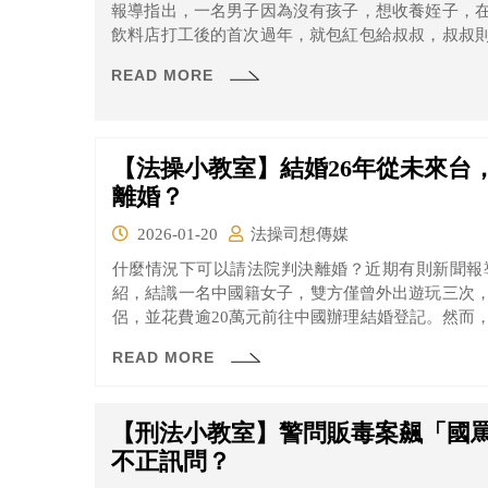
報導指出，一名男子因為沒有孩子，想收養姪子，
飲料店打工後的首次過年，就包紅包給叔叔，叔叔
南地院二審認為，叔姪二人的感情親如父子，裁准收
READ MORE
【法操小教室】結婚26年從未來台
離婚？
2026-01-20
法操司想傳媒
什麼情況下可以請法院判決離婚？近期有則新聞報
紹，結識一名中國籍女子，雙方僅曾外出遊玩三次
侶，並花費逾20萬元前往中國辦理結婚登記。然而
突然失去聯繫，長年音訊全無。男子苦等多年未果
READ MORE
審理後認為，女子婚後無正當理由失聯，已構成惡意
【刑法小教室】警問販毒案飆「國
不正訊問？