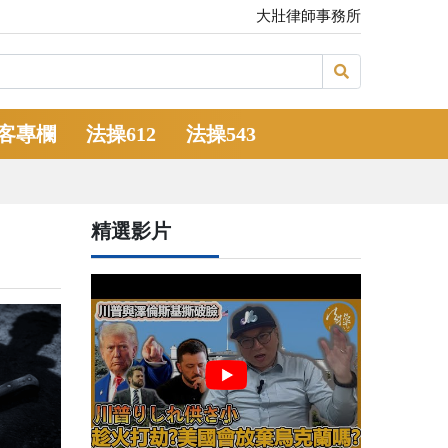
大壯律師事務所
客專欄
法操612
法操543
精選影片