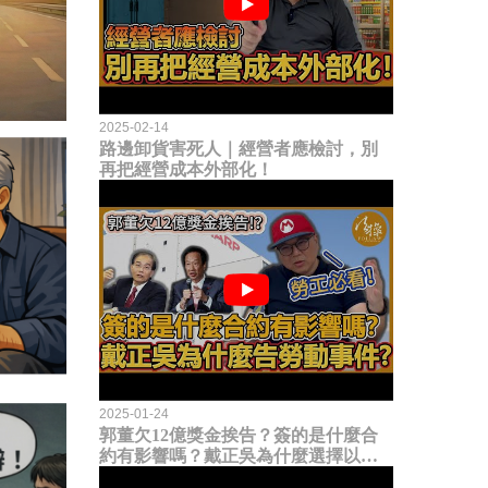
2025-02-14
路邊卸貨害死人｜經營者應檢討，別
再把經營成本外部化！
2025-01-24
郭董欠12億獎金挨告？簽的是什麼合
約有影響嗎？戴正吳為什麼選擇以勞
動事件提告？