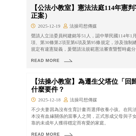
【公法小教室】憲法法庭114年憲
正案）
2025-12-19
法操司想傳媒
聲請人立法委員柯建銘等51人，認中華民國114年1
項、第30條第2項至第6項及第95條規定，涉及強
規定有違憲疑義，爰聲請法規範憲法審查暨暫時處分
READ MORE
【法操小教室】為遷生父塔位「回
什麼要件？
2025-12-18
法操司想傳媒
不少夫妻因為沒有生育計畫而選擇收養小孩。在民
本沒有血緣關係的當事人之間，正式形成父母與子
靠的未成年人獲得穩定而有愛的家庭。
READ MORE