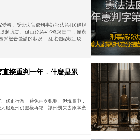
受審，受命法官依刑事訴訟法第416條規
提起抗告。但由於第416條規定中，僅寫
義幫被告聲請的狀況，因此法院裁定駁回
官直接重判一年，什麼是累
省、修正行為，避免再次犯罪。但現實中，
些人服過刑仍照樣再犯，讓刑罰失去原本應