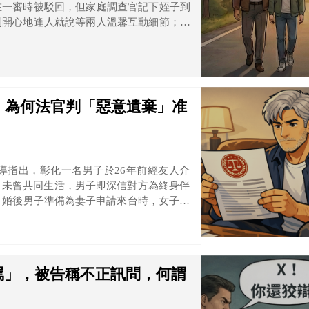
在一審時被駁回，但家庭調查官記下姪子到
則開心地逢人就說等兩人溫馨互動細節；台
養。
，為何法官判「惡意遺棄」准
導指出，彰化一名男子於26年前經友人介
，未曾共同生活，男子即深信對方為終身伴
，婚後男子準備為妻子申請來台時，女子卻
，最終向法院提起離婚訴訟。彰化地方法院
遺棄，依法判准離婚。
罵」，被告稱不正訊問，何謂