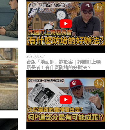
2025-01-17
台版「地面師」詐欺案｜詐團盯上獨
居長者！有什麼防堵的好辦法？