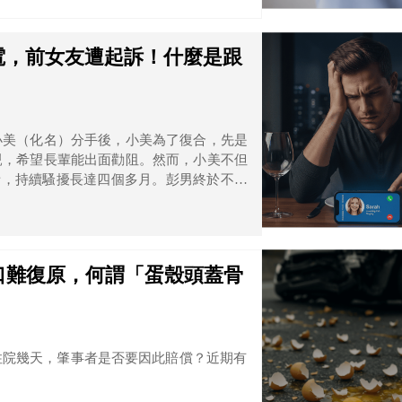
電，前女友遭起訴！什麼是跟
小美（化名）分手後，小美為了復合，先是
親，希望長輩能出面勸阻。然而，小美不但
電話，持續騷擾長達四個多月。彭男終於不堪
訴小美。
口難復原，何謂「蛋殼頭蓋骨
住院幾天，肇事者是否要因此賠償？近期有