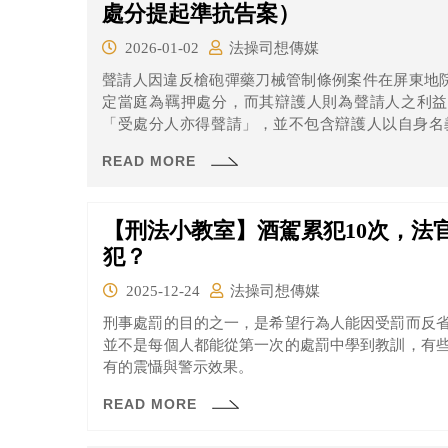
處分提起準抗告案）
2026-01-02
法操司想傳媒
聲請人因違反槍砲彈藥刀械管制條例案件在屏東地院
定當庭為羈押處分，而其辯護人則為聲請人之利益
「受處分人亦得聲請」，並不包含辯護人以自身名
（屏東地院112年度聲字第19號刑事裁定）。
READ MORE
【刑法小教室】酒駕累犯10次，法
犯？
2025-12-24
法操司想傳媒
​刑事處罰的目的之一，是希望行為人能因受罰而反
並不是每個人都能從第一次的處罰中學到教訓，有
有的震懾與警示效果。
READ MORE