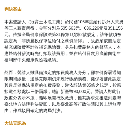
判決案由
本案聲請人（冠育土木包工業）於民國106年度給付訴外人黃男
等三人薪資所得，金額分別為595,663元、636,226元及391,156
元。依據全民健康保險法第31條第1項第2款規定，該筆款項被
認定為「非所屬投保單位給付之薪資所得」，故必須依照法定
補充保險費率計收補充保險費。身為扣費義務人的聲請人，本
應於給付薪資時先行扣取該費用，並在給付日次月底前向衛生
福利部中央健康保險署繳納。
然而，聲請人雖具備法定的扣費義務人身分，卻在健保署通知
限期補繳後，逾越寬限期仍未履行繳納義務。健保署據此認定
其違反健保法規定的扣費義務，遂依該法第85條之規定，按應
扣繳金額處以三倍罰鍰，總計新臺幣93,000元。聲請人對此行
政處分表示不服，隨即展開行政救濟，惟其訴求先後遭到臺灣
臺北地方法院判決駁回，以及臺北高等行政法院以其上訴無理
由，作成駁回確定的終局判決。
大法官認為