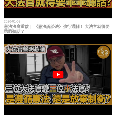
2026-01-09
憲法法庭重啟｜ 《憲法訴訟法》強行通關！ 大法官就得要
乖乖聽話？