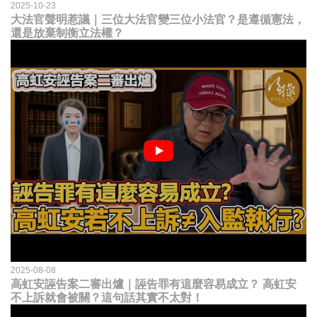
2025-10-23
大法官聲明惹議｜三位大法官變三位小法官？是遵循憲法，
還是放棄制衡立法權？
2025-08-08
高虹安誣告案二審出爐｜誣告罪有這麼容易成立？ 高虹安
不上訴就會被關？這句話其實不太對！