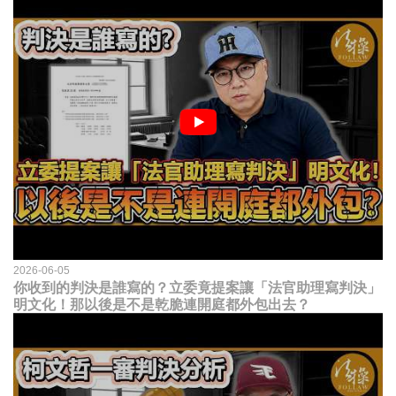
2026-06-05
你收到的判決是誰寫的？立委竟提案讓「法官助理寫判決」
明文化！那以後是不是乾脆連開庭都外包出去？