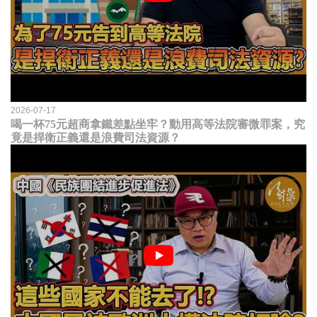
2026-07-17
喝一杯75元超商拿鐵差點坐牢？動用高等法院審微罪案，究
竟是捍衛正義還是浪費司法資源？