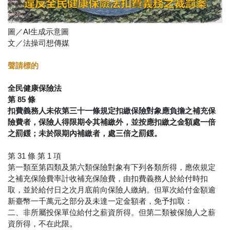
圖／AI生成示意圖
文／法操司想傳媒
聲請標的
全民健康保險法
第 85 條
扣費義務人未依第三十一條規定扣繳保險對象應負擔之補充保
險費者，保險人得限期令其補繳外，並按應扣繳之金額處一倍
之罰鍰；未於限期內補繳者，處三倍之罰鍰。
第 31 條 第 1 項
第一類至第四類及第六類保險對象有下列各類所得，應依規定
之補充保險費率計收補充保險費，由扣費義務人於給付時扣
取，並於給付日之次月底前向保險人繳納。但單次給付金額逾
新臺幣一千萬元之部分及未達一定金額者，免予扣取：
二、非所屬投保單位給付之薪資所得。但第二類被保險人之薪
資所得，不在此限。