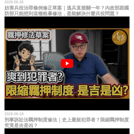
2026-06-26
妨害兵役治罪條例修正草案｜逃兵直接關一年？內政部跟國
防部只能想到這種粗暴修法，是能解決什麼兵役問題？
2026-06-18
刑事訴訟法羈押制度修法｜史上最挺犯罪者？限縮羈押制度
究竟是吉是凶？