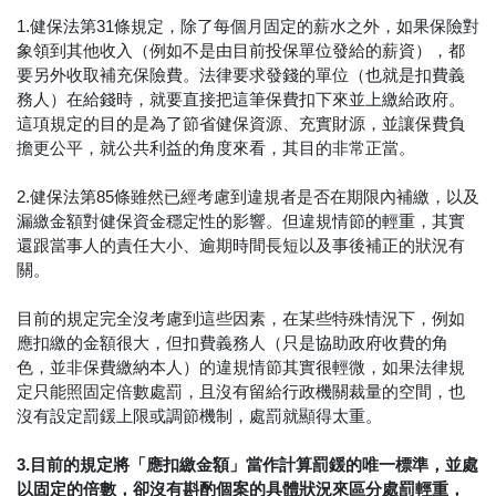
1.健保法第31條規定，除了每個月固定的薪水之外，如果保險對
象領到其他收入（例如不是由目前投保單位發給的薪資），都
要另外收取補充保險費。法律要求發錢的單位（也就是扣費義
務人）在給錢時，就要直接把這筆保費扣下來並上繳給政府。
這項規定的目的是為了節省健保資源、充實財源，並讓保費負
擔更公平，就公共利益的角度來看，其目的非常正當。
2.健保法第85條雖然已經考慮到違規者是否在期限內補繳，以及
漏繳金額對健保資金穩定性的影響。但違規情節的輕重，其實
還跟當事人的責任大小、逾期時間長短以及事後補正的狀況有
關。
目前的規定完全沒考慮到這些因素，在某些特殊情況下，例如
應扣繳的金額很大，但扣費義務人（只是協助政府收費的角
色，並非保費繳納本人）的違規情節其實很輕微，如果法律規
定只能照固定倍數處罰，且沒有留給行政機關裁量的空間，也
沒有設定罰鍰上限或調節機制，處罰就顯得太重。
3.目前的規定將「應扣繳金額」當作計算罰鍰的唯一標準，並處
以固定的倍數，卻沒有斟酌個案的具體狀況來區分處罰輕重，