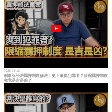
2026-06-18
刑事訴訟法羈押制度修法｜史上最挺犯罪者？限縮羈押制度
究竟是吉是凶？