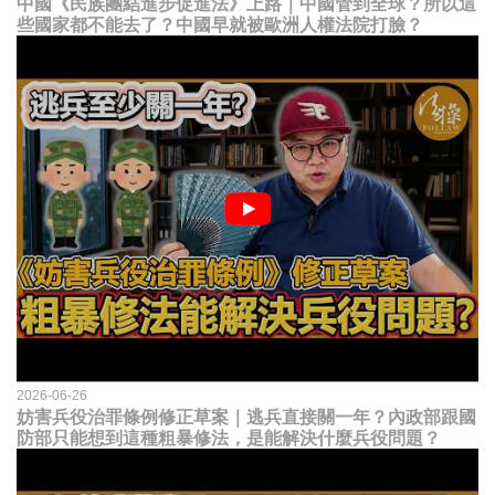
中國《民族團結進步促進法》上路｜中國管到全球？所以這
些國家都不能去了？中國早就被歐洲人權法院打臉？
2026-06-26
妨害兵役治罪條例修正草案｜逃兵直接關一年？內政部跟國
防部只能想到這種粗暴修法，是能解決什麼兵役問題？