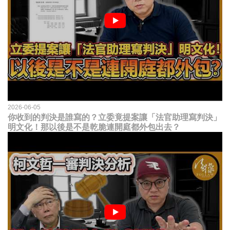
2026-06-05
你收到的判決是誰寫的？立委竟提案讓「法官助理寫判決」
明文化！那以後是不是乾脆連開庭都外包出去？