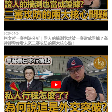
2026-04-24
柯文哲一審判決分析｜證人的揣測竟然被一審當成證據？高
律師帶你看未來二審攻防的兩大核心點！