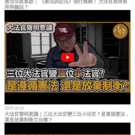
憲法法庭重啟｜ 《憲法訴訟法》強行通關！ 大法官就得要
乖乖聽話？
2025-10-23
大法官聲明惹議｜三位大法官變三位小法官？是遵循憲法，
還是放棄制衡立法權？