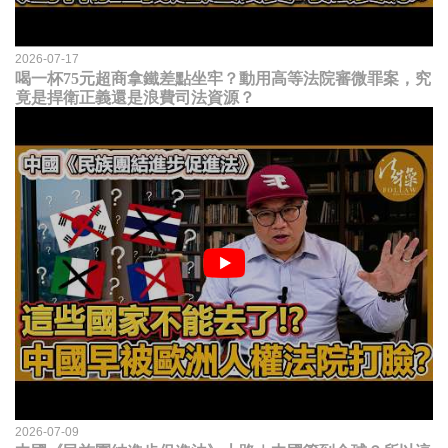
2026-07-17
喝一杯75元超商拿鐵差點坐牢？動用高等法院審微罪案，究
竟是捍衛正義還是浪費司法資源？
2026-07-09