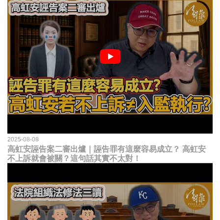
2025-08-08
高虹安誣告案二審出爐｜誣告罪有這麼容易成立？ 高虹安
不上訴就會被關？這句話其實不太對！