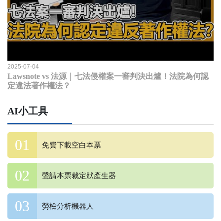
2025-07-04
Lawsnote vs 法源｜七法侵權案一審判決出爐！法院為何認
定違法著作權法？
AI小工具
免費下載空白本票
聲請本票裁定狀產生器
勞檢分析機器人