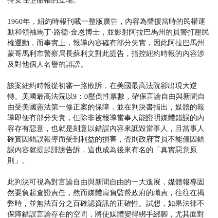
持女性墮胎權的立場。
1960年，紐約時報刊載一整版廣告，內容為聲援當時的民權運
動和領袖馬丁·路德·金恩博士，並影射阿拉巴馬州的員警打壓民
權運動，而事實上，報導內容確有部分失實，因此阿拉巴馬州
蒙哥馬利市警察局長蘇利文對此提告，指控紐約時報的內容涉
及對他個人名譽的誹謗。
該案紐約時報從初審一路敗訴，在美國最高法院卻出現大逆
轉。美國最高法院以9：0壓倒性票數，確保言論自由與新聞自
由受美國憲法第一修正案的保障，並在判決書指出，媒體的報
導即便有部分失實，但除非被報導當事人能證明媒體錯誤的內
容存有惡意，也就是刻意以錯誤內容來詆毀當事人，且當事人
確實因錯誤報導而受到利益的損害，否則政府官員不能僅因錯
誤內容就提起誹謗告訴，這也成為後來有名的「真實惡意原
則」。
此判決可視為對言論自由與新聞自由的一大進展，媒體報導固
然要負起查證責任，然而媒體肩負監督政府的職責，往往在揭
弊時，並無法百分之百確認資訊的正確性。試想，如果法律不
保障錯誤言論存在的空間，將使媒體變得綁手綁腳，尤其面對