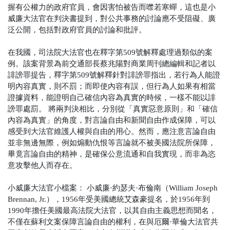
握有公權力的政府官員，會因害怕被告而噤若寒蟬，這也是小
威廉大法官在判決書提到，對公共事務的討論應不受阻礙、廣
泛公開，包括對政府官員的討論和批評。
在我國，司法院大法官也在釋字第509號解釋處理過類似的案
例。該案背景為前交通部長蔡兆陽對商業周刊總編輯和記者以
誹謗罪提告，釋字第509號解釋針對誹謗罪指出，若行為人能證
明內容真實，則不罰；而即使內容有誤，但行為人如果有相當
證據資料，能證明自己確信內容為真實的時候，一樣不能以誹
謗罪處罰。
將兩判決相比，分別從「真實惡意原則」和「確信
內容為真實」的角度，對言論自由和新聞自由作成保障，可以
感受到大法官維護人權與自由的用心。然而，應注意言論自由
並非無邊無際，例如煽動仇恨等言論就不被美國法院所保障，
畢竟言論自由的精神，是確保公意流通和自我實現，而非為恣
意攻擊他人而存在。
小威廉大法官小檔案：
小威廉·約瑟夫·布倫南（William Joseph
Brennan, Jr.），1956年受美國總統艾森豪提名，於
1956年到
1990年擔任美國最高法院大法官，以其自由主義思想而聞名，
不僅在蘇利文案保障言論自由的權利，在與厄爾·華倫大法官共