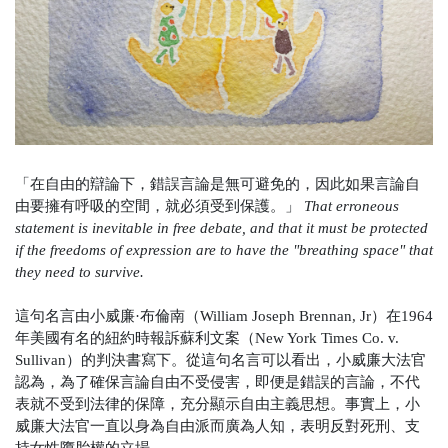
「在自由的辯論下，錯誤言論是無可避免的，因此如果言論自
由要擁有呼吸的空間，就必須受到保護。」
That erroneous
statement is inevitable in free debate, and that it must be protected
if the freedoms of expression
are to have the "breathing space" that
they need to survive.
這句名言由小威廉·布倫南（
William Joseph Brennan, Jr
）在1964
年美國有名的紐約時報訴蘇利文案（
New York Times Co. v.
Sullivan
）的判決書寫下。從這句名言可以看出，小威廉大法官
認為，為了確保言論自由不受侵害，即便是錯誤的言論，不代
表就不受到法律的保障，充分顯示自由主義思想。事實上，小
威廉大法官一直以身為自由派而廣為人知，表明反對死刑、支