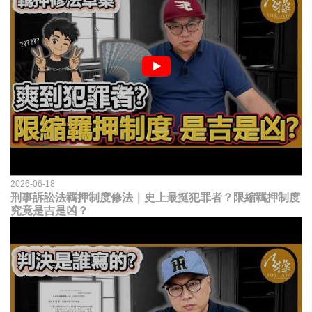
2026-06-18
刑事訴訟法羈押制度修法｜史上最挺犯罪者？限縮羈押制度
究竟是吉是凶？