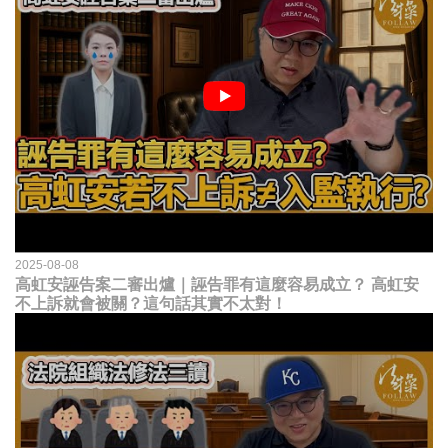
2025-08-08
高虹安誣告案二審出爐｜誣告罪有這麼容易成立？ 高虹安
不上訴就會被關？這句話其實不太對！