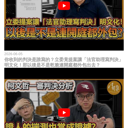
2026-06-05
你收到的判決是誰寫的？立委竟提案讓「法官助理寫判決」
明文化！那以後是不是乾脆連開庭都外包出去？