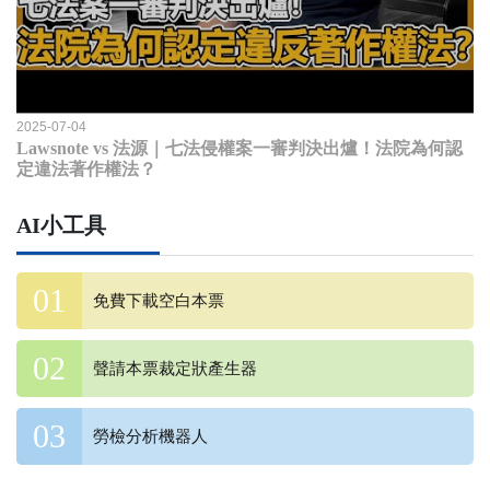
2025-07-04
Lawsnote vs 法源｜七法侵權案一審判決出爐！法院為何認
定違法著作權法？
AI小工具
免費下載空白本票
聲請本票裁定狀產生器
勞檢分析機器人