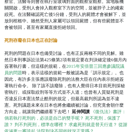
察官、法醫等則會在執行室玻璃對面的觀察室觀察。當地板機
關開啟，受刑人會掉入觀察室下方的空間，並被脖子上的繩索
絞死。在法醫確認死亡後5分鐘，受刑人的屍體才會被解下，並
放到棺柩中。雖然受刑人家屬可以領回屍體，但有些屍體並不
會被領回，甚至有家屬直接拒絕領回。
死刑存廢在日本也正在討論
死刑的問題在日本也備受討論，也有正反兩種不同的見解。雖
然日本刑事訴訟法第425條第2項有規定要在判決確定後6個月內
簽署執行書，但這樣的規範，在
2015年安倍晉三回應參議院議
員的問題
時，表示這樣的規範一般被認為是「訓示規定」。也
因此，有許多主張應該廢除死刑的法務大臣在任內表示拒絕簽
署執行命令。
除了該不該廢除，也有人覺得日本目前死刑採秘
密執行、或採取絞刑等等方式並不人道；也曾有人質疑死刑是
否違反日本憲法禁止酷刑的規定，但最高裁判所認為並不違
憲。死刑議題未來在日本也將會繼續被討論，但究竟會朝什麼
延伸閱讀
方向走，就讓我們繼續看下去吧！
《復仇法》書評：
倘若執行死刑的，必須是自己的雙手呢？
死不死刑，保護了
誰？
判不判死刑，標準在哪裡？
求處死刑就是替天行道？ 從謝
依涵更一審談起
法院判決不同的狀況正常嗎？