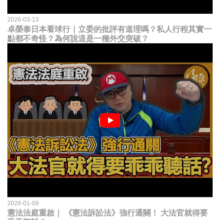
2026-03-13
卓榮泰日本看球行｜立委的批評有道理嗎？私人行程其實一
點都不奇怪？為何說這是一種外交突破？
2026-01-09
憲法法庭重啟｜ 《憲法訴訟法》強行通關！ 大法官就得要