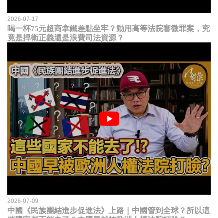
2026-07-17
喝一杯75元超商拿鐵差點坐牢？動用高等法院審微罪案，究
竟是捍衛正義還是浪費司法資源？
2026-07-09
中國《民族團結進步促進法》上路｜中國管到全球？所以這