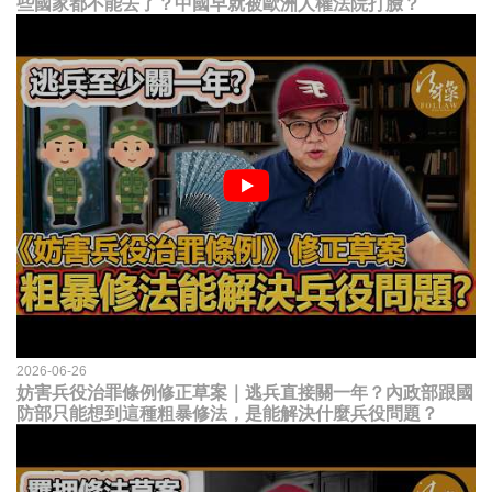
些國家都不能去了？中國早就被歐洲人權法院打臉？
2026-06-26
妨害兵役治罪條例修正草案｜逃兵直接關一年？內政部跟國
防部只能想到這種粗暴修法，是能解決什麼兵役問題？