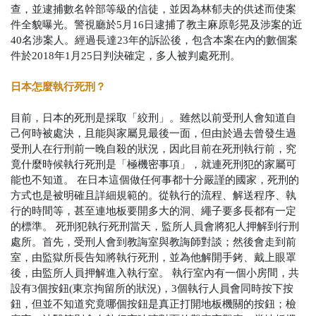
查，並逮捕數名幹部等級的信徒，並因為林郁夫的供述而使案
件全貌曝光。警視廳於5月16日逮捕了教主麻原彰晃及涉案的近
40名涉案人。經過長達23年的訴訟後，包含本案在內的數個案
件於2018年1月25日判決確定，多人被判處死刑。
日本怎麼執行死刑？
目前，日本的死刑是採取「絞刑」。雖然以前受刑人會知道自
己何時被處決，且能與家屬見最後一面，但由於過去曾發生過
受刑人在行刑前一晚自殺的狀況，因此目前在死刑執行前，究
竟什麼時候執行死刑是「極機密事項」，就連死刑犯的家屬可
能也不知道。
在日本這個做任何事都十分嚴謹的國家，死刑的
方式也是被明確且詳細規範的。從執行的流程、解送程序、執
行的時間等，甚至連地板要開多大的洞、繩子要多長都有一定
的標準。
死刑犯執行死刑當天，監所人員會將犯人押解到行刑
處所。首先，受刑人會到教誨室與教誨師對談；然後會走到前
室，由監獄所長告知將執行死刑，並為他解開手銬、戴上眼罩
後，由監所人員押解進入執行室。
執行室內有一個小房間，共
設有3個按鈕(東京拘留所的狀況)，3個執行人員會同時按下按
鈕，但並不知道究竟哪個按鈕是真正打開地板機關的按鈕；檢