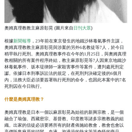
奧姆真理教教主麻原彰晃 (圖片來自
)
日刊大眾
根據
新聞報導
，23年前在東京發生的地鐵沙林毒氣事件主謀，
奧姆真理教教主麻原彰晃與涉案的另外6名教徒等7人，於今日
稍早執行死刑。奧姆真理教事件在今年的1月25日，與奧姆真理
教相關的所有案件程序終結，教主麻原彰晃等7人因東京地鐵沙
林毒氣事件、坂本堤律師一家殺害事件等案件，遭判處死刑定
讞。依據日本刑事訴訟法的規定，在死刑判決確定後的6個月
內，法務大臣必須要簽署執行死刑的命令，也因此本案中的7名
死刑囚在今日執行。
什麼是奧姆真理教？
奧姆真理教是日本一個以麻原彰晃為始祖的新興宗教，是一個
融合了瑜伽、西藏密宗、基督教、印度教等諸多宗教教義的組
織。出家的信徒必須要將所有的財產佈施給教會，教會也會以
高價販售麻原的頭髮、血液、泡過澡的熱水等等奇怪的商品，