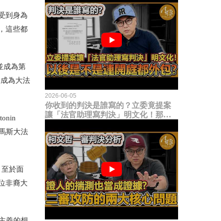
受到身為
，這些都
並成為第
仍成為大法
2026-06-05
你收到的判決是誰寫的？立委竟提案
讓「法官助理寫判決」明文化！那以
nin
後是不是乾脆連開庭都外包出去？
馬斯大法
；至於面
位非裔大
離主義的想