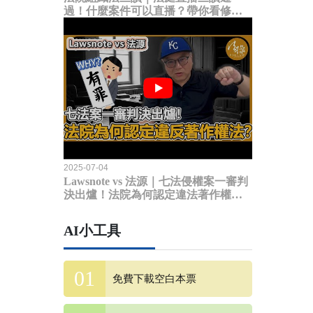
過！什麼案件可以直播？帶你看修法
內容
2025-07-04
Lawsnote vs 法源｜七法侵權案一審判
決出爐！法院為何認定違法著作權
法？
AI小工具
免費下載空白本票