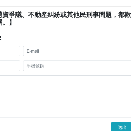
勞資爭議、不動產糾紛或其他民刑事問題，都
關。】
2
送出