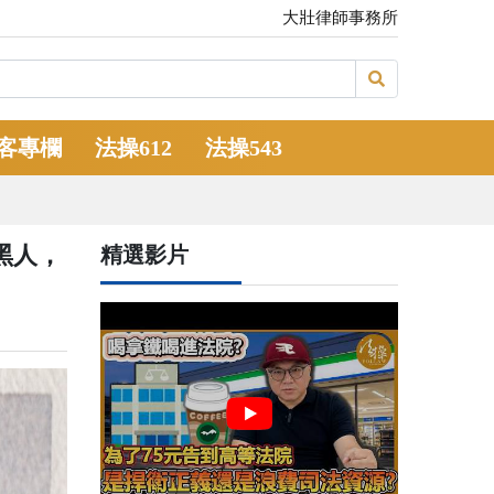
大壯律師事務所
客專欄
法操612
法操543
黑人，
精選影片