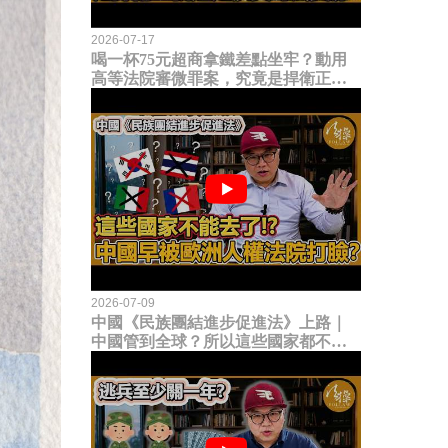
2026-07-17
喝一杯75元超商拿鐵差點坐牢？動用
高等法院審微罪案，究竟是捍衛正義
還是浪費司法資源？
2026-07-09
中國《民族團結進步促進法》上路｜
中國管到全球？所以這些國家都不能
去了？中國早就被歐洲人權法院打
臉？