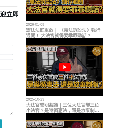
歡迎立即
2026-01-09
憲法法庭重啟｜ 《憲法訴訟法》強行
通關！ 大法官就得要乖乖聽話？
2025-10-23
大法官聲明惹議｜三位大法官變三位
小法官？是遵循憲法，還是放棄制衡
立法權？