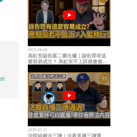
2025-08-08
高虹安誣告案二審出爐｜誣告罪有這
麼容易成立？ 高虹安不上訴就會被
關？這句話其實不太對！
做的
2025-07-11
法院組織法三讀｜法庭直播三讀通