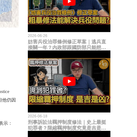
2026-06-26
妨害兵役治罪條例修正草案｜逃兵直
接關一年？內政部跟國防部只能想到
這種粗暴修法，是能解決什麼兵役問
題？
tice
但他仍因
2026-06-18
刑事訴訟法羈押制度修法｜史上最挺
表示：
犯罪者？限縮羈押制度究竟是吉是
凶？