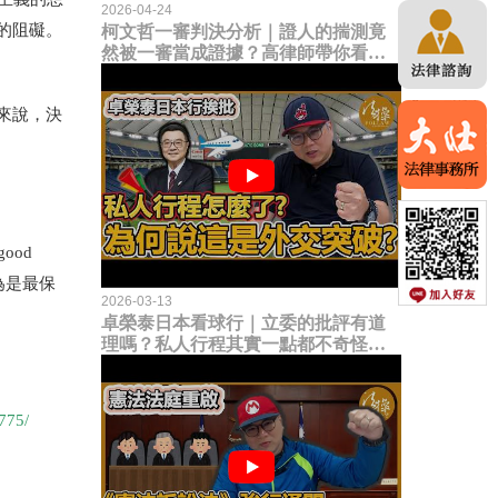
2026-04-24
的阻礙。
柯文哲一審判決分析｜證人的揣測竟
然被一審當成證據？高律師帶你看未
來二審攻防的兩大核心點！
來說，決
ood
為是最保
2026-03-13
卓榮泰日本看球行｜立委的批評有道
理嗎？私人行程其實一點都不奇怪？
為何說這是一種外交突破？
775/