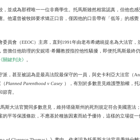
校，並成為那裡唯一一位非裔學生。托馬斯雖然相當認真，但他也感
慮。他還曾被牧師要求矯正口音，僅因他的口音帶有「低等」的感覺
委員會（EEOC）主席，直到1991年由老布希總統提名為大法官，
，曾擔任他助理的安妮塔·希爾教授指控他性騷擾，即便托馬斯最終
《關鍵判決》
。
派，甚至被認為是最高法院最保守的一員，與史卡利亞大法官（Anto
案（
Planned Parenthood v Casey
），有別於多數意見維護墮胎權，托
和節育。
托馬斯大法官贊同多數意見，維持堪薩斯州的死刑規定符合美國憲法
案的平等保護條款，不應基於種族因素而給予優待，這樣的立場從一
a of Clarence Thomas）》書中，作者認為托馬斯大法官是秉持分