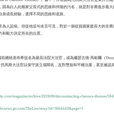
，因為白人此種家父長式的思維和伴隨的污名，就是對非裔進步最大
自身成長經驗，選擇不同的思維和道路。
常為人詬病。但從他這句名言可見，對於一個從貧困家庭長大的非裔
力和毅力決定所在的位置。
1年由美國前總統老布希提名為最高法院大法官，成為繼瑟古德·馬歇爾（Thurg
在任。托馬斯大法官以保守派立場聞名，反對墮胎和平權法案，甚至被認
ntic.com/magazine/archive/2019/09/deconstructing-clarence-thomas/594
/abcnews.go.com/TheLaw/story?id=3664143&page=1