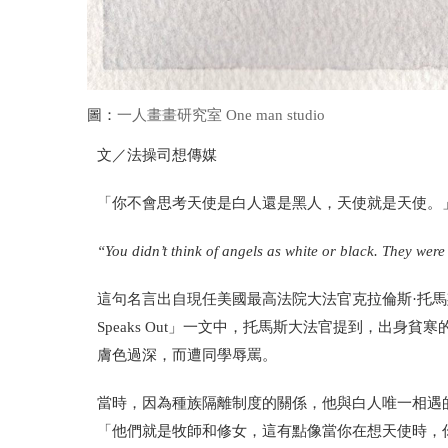
圖：
一人畫畫研究室 One man studio
文／法操司想傳媒
「你不會思考天使是白人還是黑人，天使就是天使。
“You didn’t think of angels as white or black. They were
這句名言出自現任美國最高法院大法官克拉倫斯·托馬斯（Clarence T
Speaks Out」一文中，托馬斯大法官提到，出
膚色過深，而遭同學辱罵。
當時，因為種族隔離制度的關係，他與白人唯一相遇
「他們就是牧師和修女，這有點像當你在想天使時，