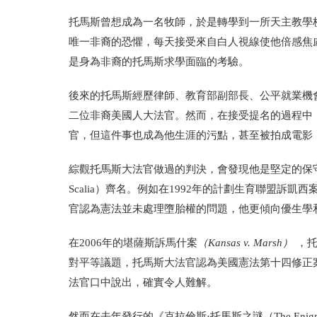
托馬斯曾想成為一名牧師，於是轉學到一所天主教學
唯一非裔的恐懼，每天接受來自白人視線使他倍感焦
是身為非裔的托馬斯求學面臨的考驗。
後來的托馬斯經歷律師、教育部副部長、公平就業機會
二位非裔美國人大法官。然而，在接受提名的過程中
官，但這件事也成為他生涯的污點，甚至被拍成電影
綜觀托馬斯大法官做過的判決，會發現他是堅定的保守
Scalia）齊名。例如在1992年的計劃生育聯盟訴凱西
官認為憲法並未處理墮胎權的問題，他更傾向優生學
在2006年的堪薩斯訴馬什案
（Kansas v. Marsh）
，
對平等議題，托馬斯大法官認為美國憲法第十四修正
法官口中說出，確實令人難解。
然而在去年發行的《克拉倫斯·托馬斯之謎（The Enigm