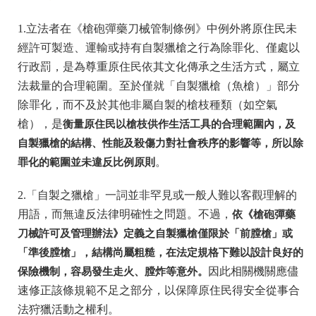
1.立法者在《槍砲彈藥刀械管制條例》中例外將原住民未
經許可製造、運輸或持有自製獵槍之行為除罪化、僅處以
行政罰，是為尊重原住民依其文化傳承之生活方式，屬立
法裁量的合理範圍。至於僅就「自製獵槍（魚槍）」部分
除罪化，而不及於其他非屬自製的槍枝種類（如空氣
槍），是
衡量原住民以槍枝供作生活工具的合理範圍內，及
自製獵槍的結構、性能及殺傷力對社會秩序的影響等，所以除
罪化的範圍並未違反比例原則
。
2.「自製之獵槍」一詞並非罕見或一般人難以客觀理解的
用語，而無違反法律明確性之問題。不過，
依《槍砲彈藥
刀械許可及管理辦法》定義之自製獵槍僅限於「前膛槍」或
「準後膛槍」，結構尚屬粗糙，在法定規格下難以設計良好的
保險機制，容易發生走火、膛炸等意外。
因此相關機關應儘
速修正該條規範不足之部分，以保障原住民得安全從事合
法狩獵活動之權利。