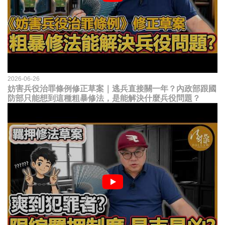
2026-06-26
妨害兵役治罪條例修正草案｜逃兵直接關一年？內政部跟國
防部只能想到這種粗暴修法，是能解決什麼兵役問題？