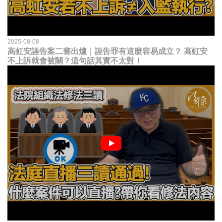
2025-08-08
高虹安誣告案二審出爐｜誣告罪有這麼容易成立？ 高虹安
不上訴就會被關？這句話其實不太對！