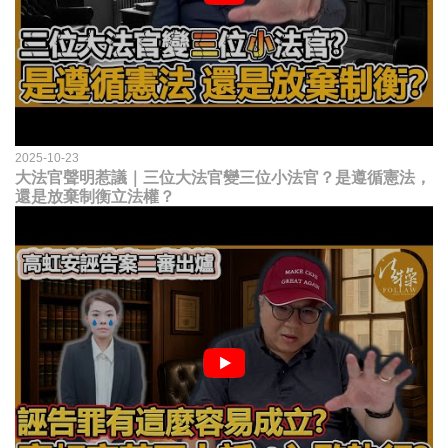
2025-10-23
大法官聲明惹議｜三位大法官變三位小法官？是遵循憲法，
還是放棄制衡立法權？