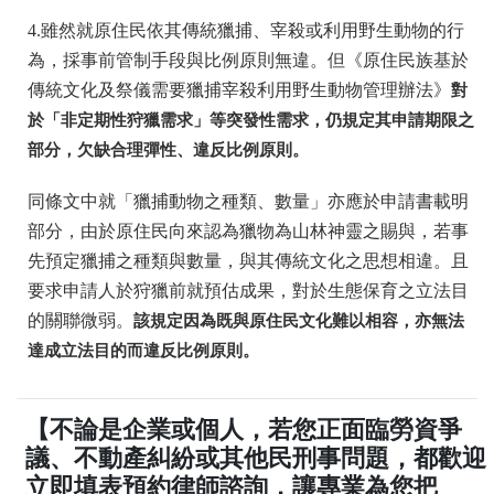
4.雖然就原住民依其傳統獵捕、宰殺或利用野生動物的行
為，採事前管制手段與比例原則無違。但《原住民族基於
傳統文化及祭儀需要獵捕宰殺利用野生動物管理辦法》
對
於「非定期性狩獵需求」等突發性需求，仍規定其申請期限之
部分，欠缺合理彈性、違反比例原則。
同條文中就「獵捕動物之種類、數量」亦應於申請書載明
部分，由於原住民向來認為獵物為山林神靈之賜與，若事
先預定獵捕之種類與數量，與其傳統文化之思想相違。且
要求申請人於狩獵前就預估成果，對於生態保育之立法目
的關聯微弱。
該規定因為既與原住民文化難以相容，亦無法
達成立法目的而違反比例原則。
【不論是企業或個人，若您正面臨勞資爭
議、不動產糾紛或其他民刑事問題，都歡迎
立即填表預約律師諮詢，讓專業為您把