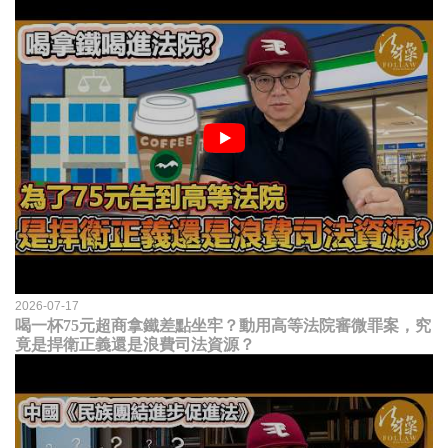
2026-07-17
喝一杯75元超商拿鐵差點坐牢？動用高等法院審微罪案，究
竟是捍衛正義還是浪費司法資源？