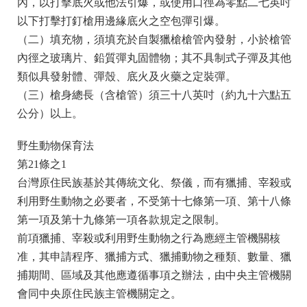
內，以打擊底火或他法引爆，或使用口徑為零點二七英吋
以下打擊打釘槍用邊緣底火之空包彈引爆。
（二）填充物，須填充於自製獵槍槍管內發射，小於槍管
內徑之玻璃片、鉛質彈丸固體物；其不具制式子彈及其他
類似具發射體、彈殼、底火及火藥之定裝彈。
（三）槍身總長（含槍管）須三十八英吋（約九十六點五
公分）以上。
野生動物保育法
第21條之1
台灣原住民族基於其傳統文化、祭儀，而有獵捕、宰殺或
利用野生動物之必要者，不受第十七條第一項、第十八條
第一項及第十九條第一項各款規定之限制。
前項獵捕、宰殺或利用野生動物之行為應經主管機關核
准，其申請程序、獵捕方式、獵捕動物之種類、數量、獵
捕期間、區域及其他應遵循事項之辦法，由中央主管機關
會同中央原住民族主管機關定之。