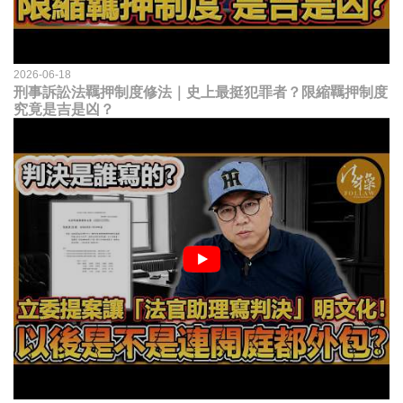
2026-06-18
刑事訴訟法羈押制度修法｜史上最挺犯罪者？限縮羈押制度
究竟是吉是凶？