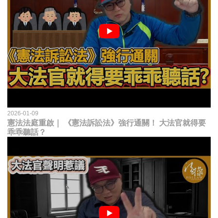
2026-01-09
憲法法庭重啟｜ 《憲法訴訟法》強行通關！ 大法官就得要
乖乖聽話？