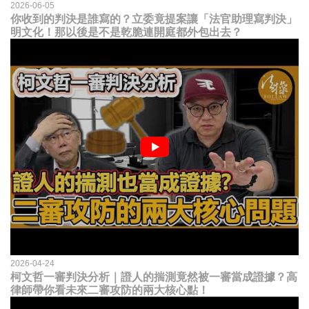
2026-06-05
你收到的判決是誰寫的？立委竟提案讓「法官助理寫判決」
明文化！那以後是不是乾脆連開庭都外包出去？
2026-04-24
柯文哲一審判決分析｜證人的揣測竟然被一審當成證據？高
律師帶你看未來二審攻防的兩大核心點！