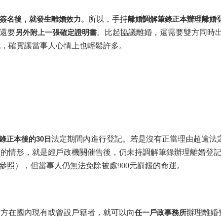
簽名後，就發生離婚效力。
所以，手持
離婚調解筆錄正本辦理離婚
還要
另外附上一張確定證明書
。比起協議離婚，還需要雙方同時
記，確實讓當事人心情上也輕鬆許多。
錄正本後的30日
法定期間內進行登記。若是沒有正當理由超逾法
糟的情形，就是經戶政機關催告後，仍未持調解筆錄辦理離婚登
定參照），但當事人仍無法免除被處900元罰鍰的命運。
一方在國內現有或曾設戶籍者，就可以向
任一戶政事務所
辦理離婚