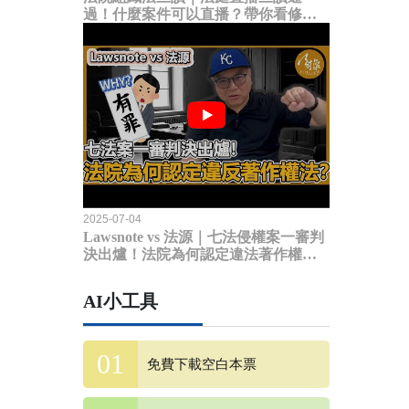
過！什麼案件可以直播？帶你看修法
內容
2025-07-04
Lawsnote vs 法源｜七法侵權案一審判
決出爐！法院為何認定違法著作權
法？
AI小工具
免費下載空白本票