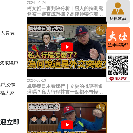
2026-04-24
柯文哲一審判決分析｜證人的揣測竟
然被一審當成證據？高律師帶你看未
來二審攻防的兩大核心點！
政人員表
先取得戶
2026-03-13
屬戶政作
卓榮泰日本看球行｜立委的批評有道
理嗎？私人行程其實一點都不奇怪？
祝福大家
為何說這是一種外交突破？
歡迎立即