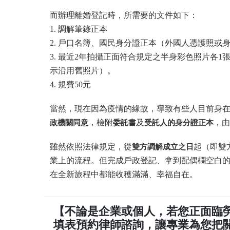
而辦理離婚登記時，所需要的文件如下：
1. 調解筆錄正本
2. 戶口名簿、國民身分證正本（外國人憑護照或
3. 最近2年拍攝正面符合規定之半身彩色照片各
示沿用舊照片）。
4. 規費50元
當然，現在因為疫情的緣故，導致有些人目前身
政機關同意
，檢附
委託書
及
受託人的身分證正本
，由
雖然依照法律規定，從
雙方調解成立之日
起（即雙
業上的流程。但完成戶政登記、拿到配偶欄空白
在全新旅程中都能收穫滿滿、幸福自在。
【不論是企業或個人，若您正面臨
填表預約律師諮詢，讓專業為您把