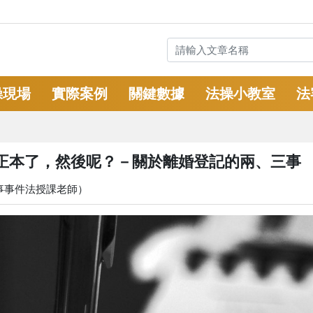
操現場
實際案例
關鍵數據
法操小教室
法
正本了，然後呢？－關於離婚登記的兩、三事
事事件法授課老師）