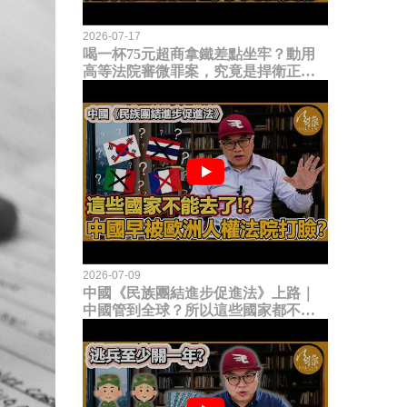
2026-07-17
喝一杯75元超商拿鐵差點坐牢？動用
高等法院審微罪案，究竟是捍衛正義
還是浪費司法資源？
2026-07-09
中國《民族團結進步促進法》上路｜
中國管到全球？所以這些國家都不能
去了？中國早就被歐洲人權法院打
臉？