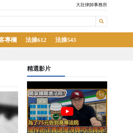
大壯律師事務所
客專欄
法操612
法操543
精選影片