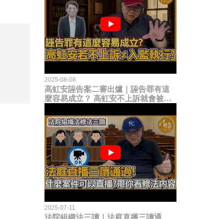
2025-08-08
高虹安誣告案二審出爐｜誣告罪有這
麼容易成立？ 高虹安不上訴就會被
關？這句話其實不太對！
2025-07-11
法院組織法三讀｜法庭直播三讀通