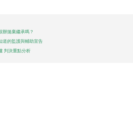
 該辦拋棄繼承嗎？
知道的監護與輔助宣告
爐 判決重點分析