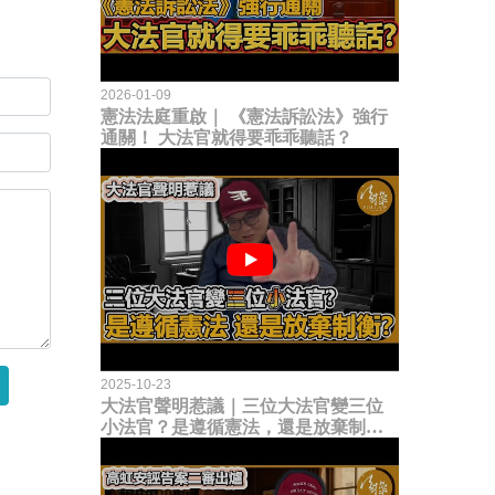
2026-01-09
憲法法庭重啟｜ 《憲法訴訟法》強行
通關！ 大法官就得要乖乖聽話？
2025-10-23
大法官聲明惹議｜三位大法官變三位
小法官？是遵循憲法，還是放棄制衡
立法權？