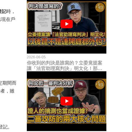
登記
時，
出現在戶
2026-06-05
你收到的判決是誰寫的？立委竟提案
讓「法官助理寫判決」明文化！那以
後是不是乾脆連開庭都外包出去？
定期間而
記者，雖
登記。