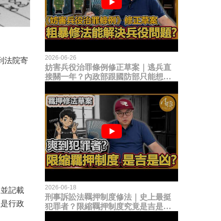
2026-06-26
到法院寄
妨害兵役治罪條例修正草案｜逃兵直
接關一年？內政部跟國防部只能想到
這種粗暴修法，是能解決什麼兵役問
題？
2026-06-18
，並記載
刑事訴訟法羈押制度修法｜史上最挺
僅是行政
犯罪者？限縮羈押制度究竟是吉是
凶？