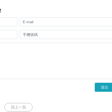
2
送出
回上一頁