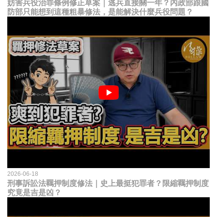
妨害兵役治罪條例修正草案｜逃兵直接關一年？內政部跟國
防部只能想到這種粗暴修法，是能解決什麼兵役問題？
2026-06-18
刑事訴訟法羈押制度修法｜史上最挺犯罪者？限縮羈押制度
究竟是吉是凶？