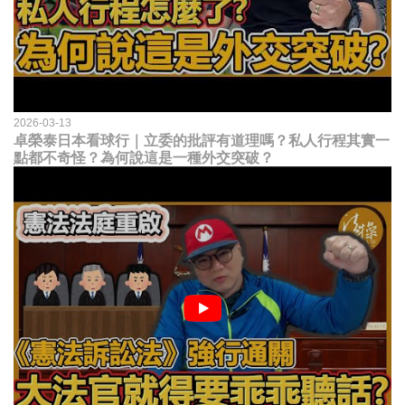
2026-03-13
卓榮泰日本看球行｜立委的批評有道理嗎？私人行程其實一
點都不奇怪？為何說這是一種外交突破？