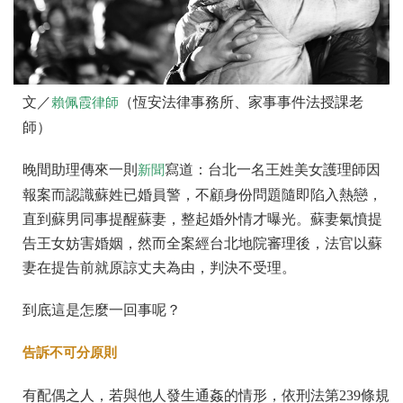
文／
（恆安法律事務所、家事事件法授課老
賴佩霞律師
師）
晚間助理傳來一則
寫道：台北一名王姓美女護理師因
新聞
報案而認識蘇姓已婚員警，不顧身份問題隨即陷入熱戀，
直到蘇男同事提醒蘇妻，整起婚外情才曝光。蘇妻氣憤提
告王女妨害婚姻，然而全案經台北地院審理後，法官以蘇
妻在提告前就原諒丈夫為由，判決不受理。
到底這是怎麼一回事呢？
告訴不可分原則
有配偶之人，若與他人發生通姦的情形，依刑法第239條規