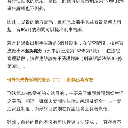
有行使期限的規定。當然，配偶可以提出刑法第239條的刑
事告訴權也不例外。
因此，提告的他方配偶，自知悉通姦事實及被告是何人時
起，有
6
個月
的期間可以提出刑事告訴。
若是超過提出刑事告訴的6個月期限，在偵查階段，檢察官
應做出
不起訴處分
（刑事訴訟法第252條第5款）；在法院
審理階段，法官應該諭知
不受理判決
（刑事訴訟法第303條
第3款）。
例外喪失告訴權的情形（二）：配偶已為宥恕
刑法第239條當初的立法目的，主要為了維護維護婚姻生活
之美滿、和諧，確保夫妻間性生活之純潔及健全一夫一妻
之家庭制度，而最終目的則在保護社會之良善風俗。
雖然，前述的目的有沒有辦法透過立法達成，一直存有不