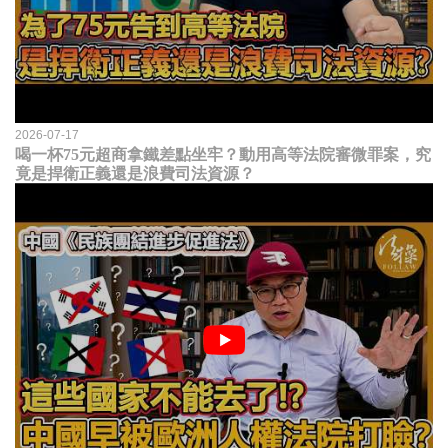
2026-07-17
喝一杯75元超商拿鐵差點坐牢？動用高等法院審微罪案，究
竟是捍衛正義還是浪費司法資源？