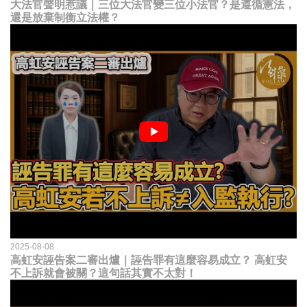
大法官聲明惹議｜三位大法官變三位小法官？是遵循憲法，
還是放棄制衡立法權？
2025-08-08
高虹安誣告案二審出爐｜誣告罪有這麼容易成立？ 高虹安
不上訴就會被關？這句話其實不太對！