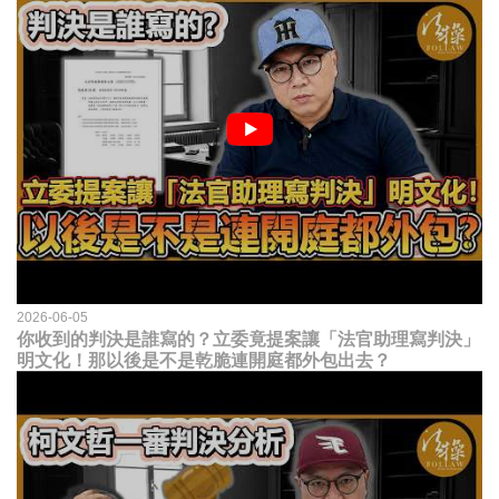
2026-06-05
你收到的判決是誰寫的？立委竟提案讓「法官助理寫判決」
明文化！那以後是不是乾脆連開庭都外包出去？