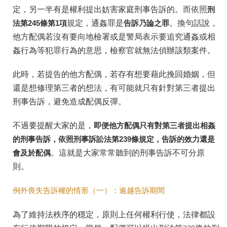
定，另一半有是權利提出妨害家庭刑事告訴的。而依照
刑
法第
245
條第1
項
規定，通姦罪是
告訴乃論之罪
。換句話說，
他方配偶若沒有要向地檢署或是警局表示要追究通姦或相
姦行為等犯罪行為的意思，檢察官就無法偵辦該類案件。
此時，若提告的他方配偶，若存有想要藉此挽回婚姻，但
還是想修理第三者的想法，有可能就只有針對第三者提出
刑事告訴，避免造成配偶反彈。
不過要提醒大家的是，
即便他方配偶只有對第三者提出相姦
的刑事告訴，依照刑事訴訟法第
239
條規定，告訴的效力還是
會及於配偶
。這就是大家常常聽到的刑事告訴不可分原
則。
例外喪失告訴權的情形（一）：逾越告訴期間
為了維持法秩序的穩定，原則上任何權利行使，法律都設