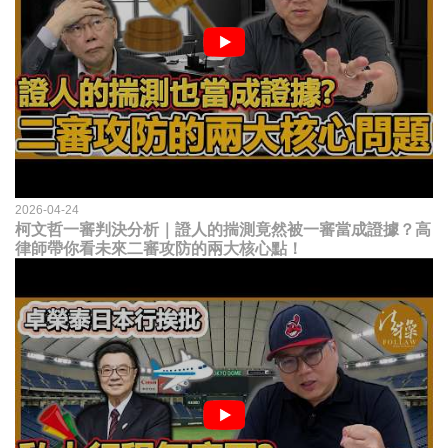
2026-04-24
柯文哲一審判決分析｜證人的揣測竟然被一審當成證據？高
律師帶你看未來二審攻防的兩大核心點！