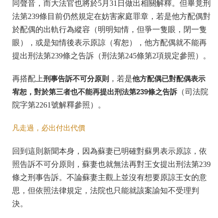
同聲音，而大法官也將於5月31日做出相關解釋。但畢竟刑
法第239條目前仍然規定在妨害家庭罪章，若是他方配偶對
於配偶的出軌行為縱容（明明知情，但爭一隻眼，閉一隻
眼），或是知情後表示原諒（宥恕），他方配偶就不能再
提出刑法第239條之告訴（刑法第245條第2項規定參照）。
再搭配上
刑事告訴不可分原則
，若是
他方配偶已對配偶表示
宥恕，對於第三者也不能再提出刑法第
239
條之告訴
（司法院
院字第2261號解釋參照）。
凡走過，必出付出代價
回到這則新聞本身，因為蘇妻已明確對蘇男表示原諒，依
照告訴不可分原則，蘇妻也就無法再對王女提出刑法第239
條之刑事告訴。不論蘇妻主觀上並沒有想要原諒王女的意
思，但依照法律規定，法院也只能就該案諭知不受理判
決。