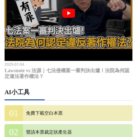
2025-07-04
Lawsnote vs 法源｜七法侵權案一審判決出爐！法院為何認
定違法著作權法？
AI小工具
免費下載空白本票
聲請本票裁定狀產生器