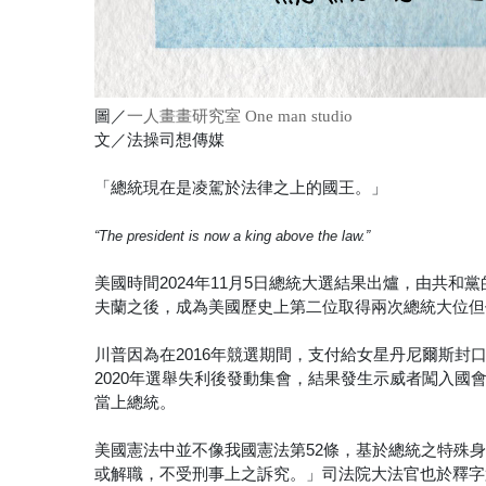
圖／
一人畫畫研究室 One man studio
文／法操司想傳媒
「總統現在是凌駕於法律之上的國王。」
“The president is now a king above the law.”
美國時間2024年11月5日總統大選結果出爐，由共和
夫蘭之後，成為美國歷史上第二位取得兩次總統大位但
川普因為在2016年競選期間，支付給女星丹尼爾斯
2020年選舉失利後發動集會，結果發生示威者闖入
當上總統。
美國憲法中並不像我國憲法第52條，基於總統之特殊
或解職，不受刑事上之訴究。」司法院大法官也於釋字