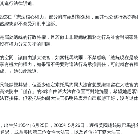
其進行法律訴追。
國總統在「憲法核心權力」部分擁有絕對豁免權，而其他公務行為亦應
然總統都不會受到刑事追訴。
是屬於總統的行政特權，且若做出非屬總統職務之行為並會對國家
沒有權力分立失衡的問題。
的空間，讓自由派大法官，如索托馬約爾，不禁感嘆「總統現在是
享有極大的權力，如果還不需要對違法行為承擔責任，可能就會有
成。」她如此說道。
只能靜觀其變，但至少確定索托馬約爾大法官想要繼續留在大法官
高法院中「僅存」的3席自由派大法官位置而對她施壓，希望她趕緊
法官接棒。但索托馬約爾大法官仍明確表示自己狀態正好，沒有退
ayor），出生於1954年6月25日，2009年5月26日，獲得美國總統歐巴馬
對下通過，成為美國第三位女性大法官，以及首位拉丁裔大法官。