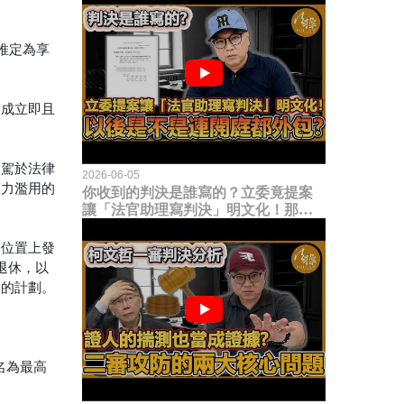
推定為享
造成立即且
凌駕於法律
2026-06-05
權力濫用的
你收到的判決是誰寫的？立委竟提案
讓「法官助理寫判決」明文化！那以
後是不是乾脆連開庭都外包出去？
的位置上發
退休，以
休的計劃。
提名為最高