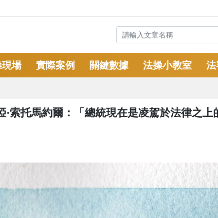
操現場
實際案例
關鍵數據
法操小教室
法
婭·索托馬約爾：「總統現在是凌駕於法律之上