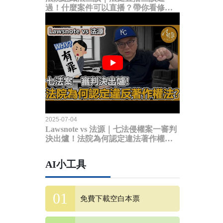
過！什麼案件可以直播？帶你看修法
內容
2025-07-04
Lawsnote vs 法源｜七法侵權案一審判
決出爐！法院為何認定違法著作權
法？
AI小工具
免費下載空白本票