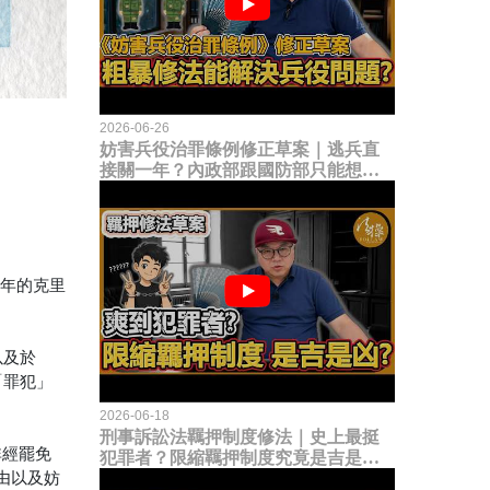
2026-06-26
妨害兵役治罪條例修正草案｜逃兵直
接關一年？內政部跟國防部只能想到
這種粗暴修法，是能解決什麼兵役問
題？
2年的克里
以及於
「罪犯」
2026-06-18
刑事訴訟法羈押制度修法｜史上最挺
非經罷免
犯罪者？限縮羈押制度究竟是吉是
由以及妨
凶？