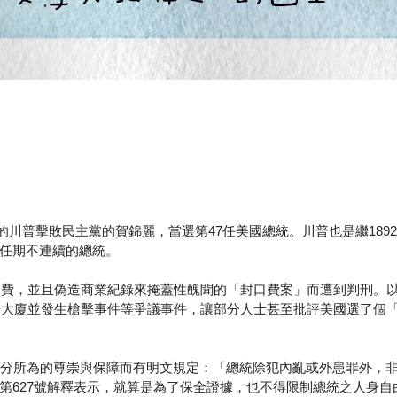
黨的川普擊敗民主黨的賀錦麗，當選第47任美國總統。川普也是繼189
任期不連續的總統。
封口費，並且偽造商業紀錄來掩蓋性醜聞的「封口費案」而遭到判刑。
國會大廈並發生槍擊事件等爭議事件，讓部分人士甚至批評美國選了個
身分所為的尊崇與保障而有明文規定：「總統除犯內亂或外患罪外，
第627號解釋表示，就算是為了保全證據，也不得限制總統之人身自