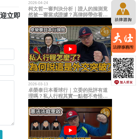
2026-04-24
柯文哲一審判決分析｜證人的揣測竟
歡迎立即
然被一審當成證據？高律師帶你看未
來二審攻防的兩大核心點！
2026-03-13
卓榮泰日本看球行｜立委的批評有道
理嗎？私人行程其實一點都不奇怪？
為何說這是一種外交突破？