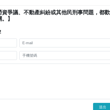
勞資爭議、不動產糾紛或其他民刑事問題，都
關。】
2
送出