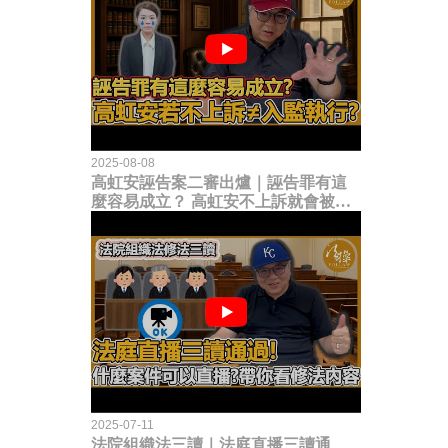
2025-08-08
高虹安誣告案二審出爐｜誣告罪有這
麼容易成立？ 高虹安不上訴就會被
關？這句話其實不太對！
2025-07-11
法院組織法三讀｜法庭直播三讀通