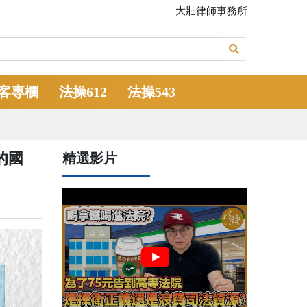
大壯律師事務所
客專欄
法操612
法操543
的國
精選影片