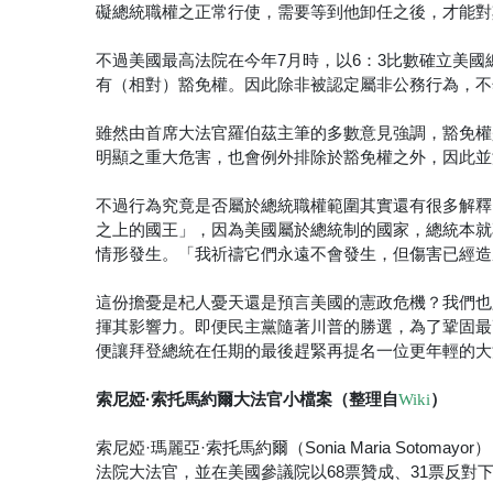
礙總統職權之正常行使，需要等到他卸任之後，才能對
不過美國最高法院在今年7月時，以6：3比數確立美
有（相對）豁免權。因此除非被認定屬非公務行為，不
雖然由首席大法官羅伯茲主筆的多數意見強調，豁免權
明顯之重大危害，也會例外排除於豁免權之外，因此並
不過行為究竟是否屬於總統職權範圍其實還有很多解釋
之上的國王」，因為美國屬於總統制的國家，總統本就
情形發生。「我祈禱它們永遠不會發生，但傷害已經造
這份擔憂是杞人憂天還是預言美國的憲政危機？我們也
揮其影響力。即便民主黨隨著川普的勝選，為了鞏固最
便讓拜登總統在任期的最後趕緊再提名一位更年輕的大
索尼婭·索托馬約爾大法官小檔案（整理自
）
Wiki
索尼婭·瑪麗亞·索托馬約爾（Sonia Maria Sotom
法院大法官，並在美國參議院以68票贊成、31票反