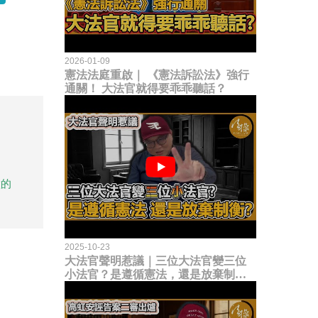
2026-01-09
憲法法庭重啟｜ 《憲法訴訟法》強行
通關！ 大法官就得要乖乖聽話？
做的
2025-10-23
大法官聲明惹議｜三位大法官變三位
小法官？是遵循憲法，還是放棄制衡
立法權？