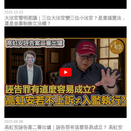
2025-10-23
大法官聲明惹議｜三位大法官變三位小法官？是遵循憲法，
還是放棄制衡立法權？
2025-08-08
高虹安誣告案二審出爐｜誣告罪有這麼容易成立？ 高虹安