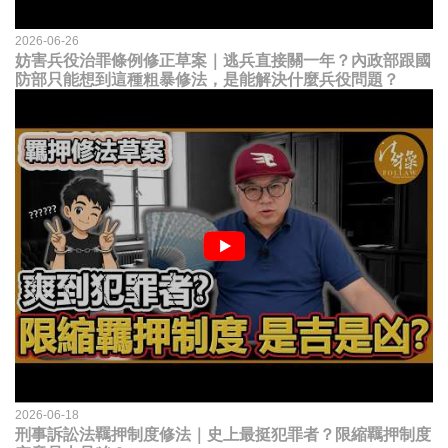
2026-06-26
妨害兵役治罪條例修正草案｜逃兵直接關一年？內政部跟國
防部只能想到這種粗暴修法，是能解決什麼兵役問題？
2026-06-18
刑事訴訟法羈押制度修法｜史上最挺犯罪者？限縮羈押制度