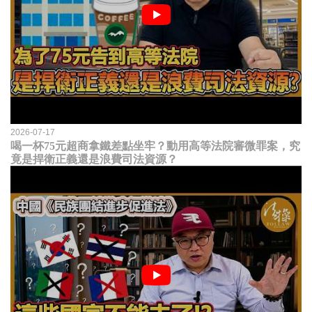
2026-07-17
喝一杯75元超商拿鐵差點坐牢？動用高等法院審微罪案，究
竟是捍衛正義還是浪費司法資源？