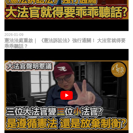
2026-01-09
憲法法庭重啟｜ 《憲法訴訟法》強行通關！ 大法官就得要
乖乖聽話？