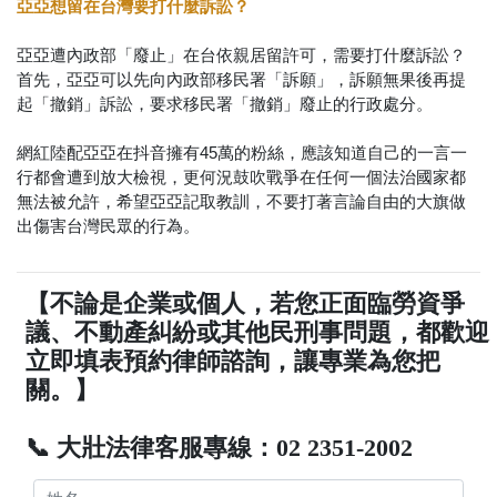
亞亞想留在台灣要打什麼訴訟？
亞亞遭內政部「廢止」在台依親居留許可，需要打什麼訴訟？
首先，亞亞可以先向內政部移民署「訴願」，訴願無果後再提
起「撤銷」訴訟，要求移民署「撤銷」廢止的行政處分。
網紅陸配亞亞在抖音擁有45萬的粉絲，應該知道自己的一言一
行都會遭到放大檢視，更何況鼓吹戰爭在任何一個法治國家都
無法被允許，希望亞亞記取教訓，不要打著言論自由的大旗做
出傷害台灣民眾的行為。
【不論是企業或個人，若您正面臨勞資爭
議、不動產糾紛或其他民刑事問題，都歡迎
立即填表預約律師諮詢，讓專業為您把
關。】
📞 大壯法律客服專線：02 2351-2002