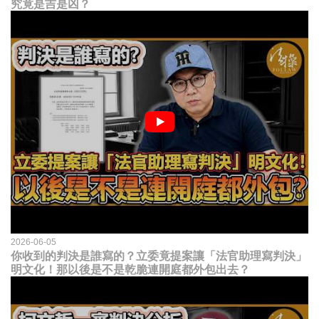
究竟是吉是凶？
2026-06-05
你收到的判決是誰寫的？立委竟提案讓「法官助理寫判決」
明文化！那以後是不是乾脆連開庭都外包出去？