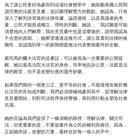
為了讓公民更好地參與到這場社會變革中，她鼓勵美國人民閱
讀完整的法庭意見書，並試圖理解雙方的觀點。她認為，只有
深入了解判決背後的法律依據、論證過程，以及異議者的考
量，公民才能形成獨立、理性的判斷。她說：「我試圖盡可能
清楚地向人們解釋，我在意見書中也是這麼做的，說明我認為
不合憲的原因。」她希望通過這種方式，讓公眾看到法律的複
雜性，並認識到單一的新聞標題無法代表整個案件的全貌。
索托馬約爾大法官的這番話，可以被視為一次重要的公開提
醒。她以最高法院大法官的身份，坦率地告訴公眾：法庭是法
律的殿堂，但不是改變社會的靈丹妙藥。
如果我們期待一個更公正、更平等的社會，不能僅僅依賴於幾
位法官的良知或判斷。我們必須積極地參與其中，從理解法律
意見書開始，到對司法程序保持警惕，再到用行動去塑造社會
共識。
她的言論為我們提供了一條清晰的路徑：理解法律、關注司
法，但更重要的是，不要放棄作為公民的權利與責任。因為，
正如她所說，改變的力量，最終在於每一個人的手中。