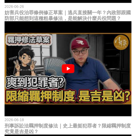
2026-06-26
妨害兵役治罪條例修正草案｜逃兵直接關一年？內政部跟國
防部只能想到這種粗暴修法，是能解決什麼兵役問題？
2026-06-18
刑事訴訟法羈押制度修法｜史上最挺犯罪者？限縮羈押制度
究竟是吉是凶？