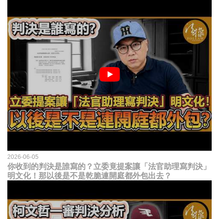
2026-06-05
你收到的判決是誰寫的？立委竟提案讓「法官助理寫判決」
明文化！那以後是不是乾脆連開庭都外包出去？