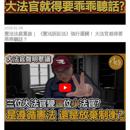
2026-01-09
憲法法庭重啟｜ 《憲法訴訟法》強行通關！ 大法官就得要
乖乖聽話？