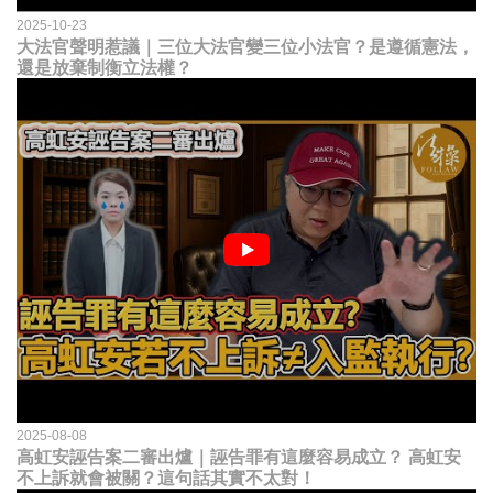
2025-10-23
大法官聲明惹議｜三位大法官變三位小法官？是遵循憲法，
還是放棄制衡立法權？
2025-08-08
高虹安誣告案二審出爐｜誣告罪有這麼容易成立？ 高虹安
不上訴就會被關？這句話其實不太對！