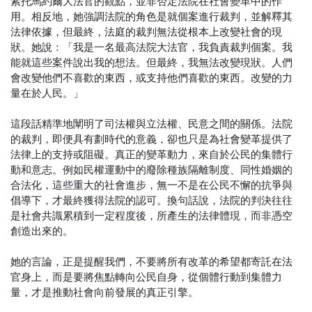
索托馬約爾大法官的觀點，並非否定法院在社會變革中的作
用。相反地，她強調法院的角色是就個案進行裁判，並解釋其
法律依據，但最終，法庭的裁判無法從根本上改變社會的現
狀。她說：「我是一名最高法院大法官，我負責裁判個案。我
能就這些案件說出我的想法。但最終，我無法改變現狀。人們
會改變他們不喜歡的東西，或支持他們喜歡的東西。改變的力
量在於人民。」
這段話精準地闡明了司法權與立法權、民意之間的關係。法院
的裁判，即便具有劃時代的意義，卻也只是為社會變革提供了
法律上的支持或阻礙。真正的變革動力，來自於公民的集體行
動和意志。例如民權運動中的廢除種族隔離制度、同性婚姻的
合法化，這些重大的社會進步，無一不是在公民不懈的抗爭與
倡導下，才最終獲得法院的認可。換句話說，法院的判決往往
是社會共識累積到一定程度後，所產生的法律體現，而非憑空
創造出來的。
她的言論，正是提醒我們，不要將所有改革的希望都寄託在法
官身上，而是要將焦點轉向公民自身，從個體行動到集體力
量，才是推動社會向前發展的真正引擎。