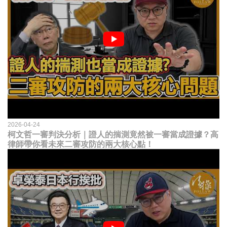
2026-04-24
柯文哲一審判決分析｜證人的揣測竟然被一審當成證據？高
律師帶你看未來二審攻防的兩大核心點！