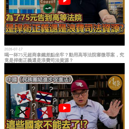
2026-07-17
喝一杯75元超商拿鐵差點坐牢？動用高等法院審微罪案，究
竟是捍衛正義還是浪費司法資源？