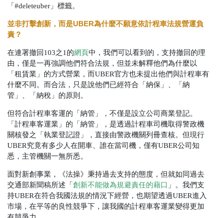
「#deleteuber」標籤。
並非打擊創新，而是
UBER
為什麼不願意依計程車法規營運負
責？
在連署撤回103之1的
網頁
中，我們可以看到的，支持撤回的理
由，僅是一再強調他們符合法規，但並未解釋他們為什麼以
「租賃業」的方式營業，而UBER官方也未提出他們與計程車有
什麼不同。而合法，只是說他們已經符合「納保」、「納
管」、「納稅」的原則。
但符合計程車客運的「納管」，不僅是設立公司商業登記。
「計程車客運業」的「納管」，是透過計程車司機取得警政機
關核發之「執業登記證」，直接由警政機關列冊查核。但現行
UBER究竟有多少人在開車、誰在當司機，僅有UBER公司知
悉，主管機關一無所悉。
面對新創事業，《法操》秉持過去支持的態度，但就如同過去
交通部新聞稿所述「
創新不能做為規避責任的藉口
」。我們支
持UBER在符合我國法規的情況下經營，也期望透過UBER進入
市場，在平等的良性競爭下，讓我國的計程車客運業變得更加
有競爭力。