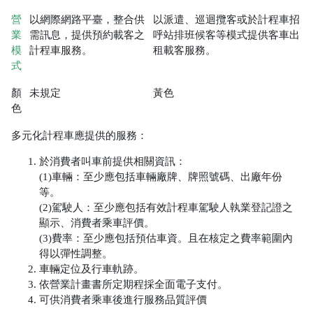
營
以網際網路平臺，整合供
以派遣、巡迴攬客或於計程車招
業
需訊息，提供預約載客之
呼站排班候客等模式提供客車出
模
計程車服務。
租載客服務。
式
顏
未規定
黃色
色
多元化計程車應提供的服務：
於消費者叫車前提供相關資訊：
(1)車輛：至少應包括車輛廠牌、牌照號碼、出廠年份
等。
(2)
駕駛人：至少應包括有效計程車駕駛人執業登記證之
顯示、消費者乘車評價。
(3)費率：至少應包括預估車資。且在核定之費率範圍內
得以彈性調整。
車輛定位及行車軌跡。
依營業計畫書所定期程採全面電子支付。
可供消費者乘車後進行服務品質評價