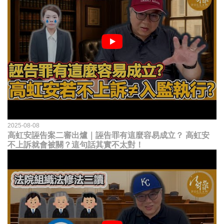
2025-08-08
高虹安誣告案二審出爐｜誣告罪有這麼容易成立？ 高虹安
不上訴就會被關？這句話其實不太對！