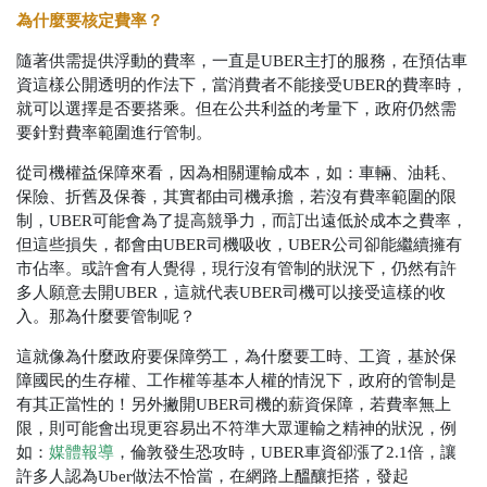
為什麼要核定費率？
隨著供需提供浮動的費率，一直是UBER主打的服務，在預估車
資這樣公開透明的作法下，當消費者不能接受UBER的費率時，
就可以選擇是否要搭乘。但在公共利益的考量下，政府仍然需
要針對費率範圍進行管制。
從司機權益保障來看，因為相關運輸成本，如：車輛、油耗、
保險、折舊及保養，其實都由司機承擔，若沒有費率範圍的限
制，UBER可能會為了提高競爭力，而訂出遠低於成本之費率，
但這些損失，都會由UBER司機吸收，UBER公司卻能繼續擁有
市佔率。或許會有人覺得，現行沒有管制的狀況下，仍然有許
多人願意去開UBER，這就代表UBER司機可以接受這樣的收
入。那為什麼要管制呢？
這就像為什麼政府要保障勞工，為什麼要工時、工資，基於保
障國民的生存權、工作權等基本人權的情況下，政府的管制是
有其正當性的！另外撇開UBER司機的薪資保障，若費率無上
限，則可能會出現更容易出不符準大眾運輸之精神的狀況，例
如：
媒體報導
，倫敦發生恐攻時，UBER車資卻漲了2.1倍，讓
許多人認為Uber做法不恰當，在網路上醞釀拒搭，發起