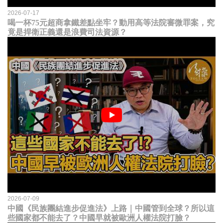
2026-07-17
喝一杯75元超商拿鐵差點坐牢？動用高等法院審微罪案，究
竟是捍衛正義還是浪費司法資源？
2026-07-09
中國《民族團結進步促進法》上路｜中國管到全球？所以這
些國家都不能去了？中國早就被歐洲人權法院打臉？