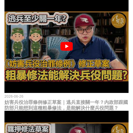
2026-06-26
妨害兵役治罪條例修正草案｜逃兵直接關一年？內政部跟國
防部只能想到這種粗暴修法，是能解決什麼兵役問題？