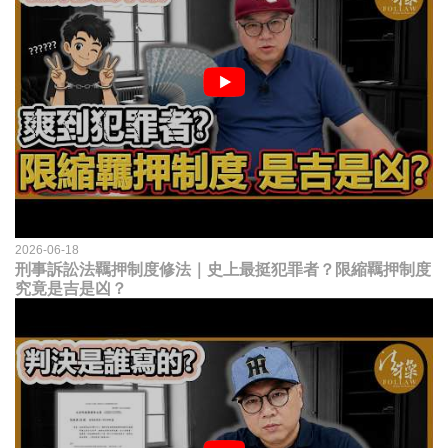
2026-06-18
刑事訴訟法羈押制度修法｜史上最挺犯罪者？限縮羈押制度
究竟是吉是凶？