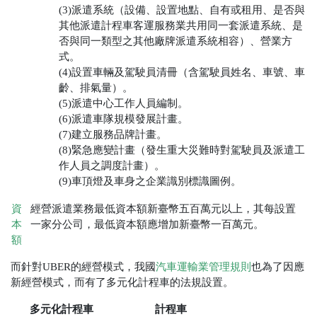
(3)派遣系統（設備、設置地點、自有或租用、是否與
其他派遣計程車客運服務業共用同一套派遣系統、是
否與同一類型之其他廠牌派遣系統相容）、營業方
式。
(4)設置車輛及駕駛員清冊（含駕駛員姓名、車號、車
齡、排氣量）。
(5)
派遣中心工作人員編制。
(6)
派遣車隊規模發展計畫。
(7)建立服務品牌計畫。
(8)緊急應變計畫（發生重大災難時對駕駛員及派遣工
作人員之調度計畫）。
(9)車頂燈及車身之企業識別標識圖例。
資
經營派遣業務最低資本額新臺幣五百萬元以上，其每設置
本
一家分公司，最低資本額應增加新臺幣一百萬元。
額
而針對UBER的經營模式，我國
汽車運輸業管理規則
也為了因應
新經營模式，而有了多元化計程車的法規設置。
多元化計程車
計程車