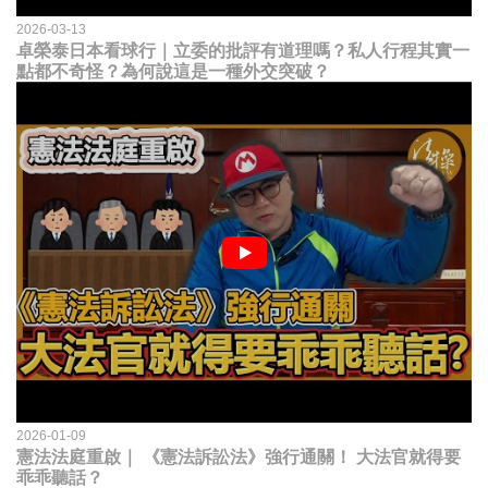
2026-03-13
卓榮泰日本看球行｜立委的批評有道理嗎？私人行程其實一
點都不奇怪？為何說這是一種外交突破？
2026-01-09
憲法法庭重啟｜ 《憲法訴訟法》強行通關！ 大法官就得要
乖乖聽話？