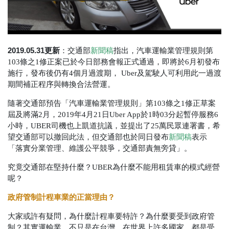
2019.05.31更新
：交通部
新聞稿
指出，汽車運輸業管理規則第
103條之1修正案已於今日部務會報正式通過，即將於6月初發布
施行，發布後仍有4個月過渡期， Uber及駕駛人可利用此一過渡
期間補正程序與轉換合法營運。
隨著交通部預告「汽車運輸業管理規則」第
103
條之
1
修正草案
屆及將滿
2
月，
2019
年
4
月
21
日
Uber App於1時03分起暫停服務6
小時，UBER
司機也上凱道抗議，並提出了
25
萬民眾連署書，希
望交通部可以撤回此法，但交通部也於同日發布
新聞稿
表示
「落實分業管理、維護公平競爭，交通部責無旁貸」。
究竟交通部在堅持什麼？
UBER
為什麼不能用租賃車的模式經營
呢？
政府管制計程車業的正當理由？
大家或許有疑問，為什麼計程車要特許？為什麼要受到政府管
制？其實運輸業，不只是在台灣，在世界上許多國家，都是受