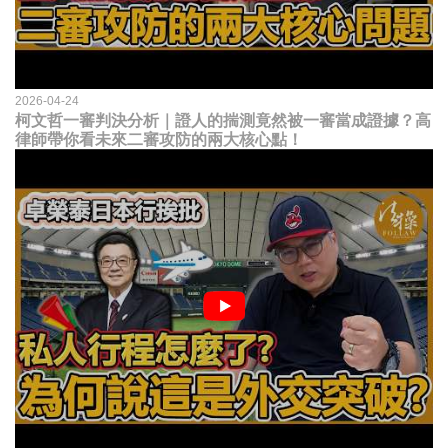
2026-04-24
柯文哲一審判決分析｜證人的揣測竟然被一審當成證據？高
律師帶你看未來二審攻防的兩大核心點！