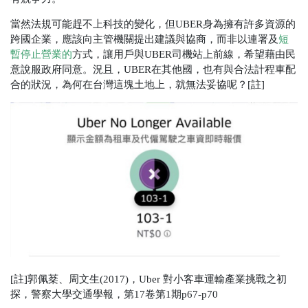
當然法規可能趕不上科技的變化，但UBER身為擁有許多資源的
跨國企業，應該向主管機關提出建議與協商，而非以連署及
短
暫停止營業的
方式，讓用戶與UBER司機站上前線，希望藉由民
意說服政府同意。
況且，
UBER
在其他國，也有與合法計程車配
合的狀況，為何在台灣這塊土地上，就無法妥協呢？
[
註
]
[
註
]
郭佩棻、周文生
(2017)
，
Uber
對小客車運輸產業挑戰之初
探，警察大學交通學報，第
17
卷第
1
期p67-p70