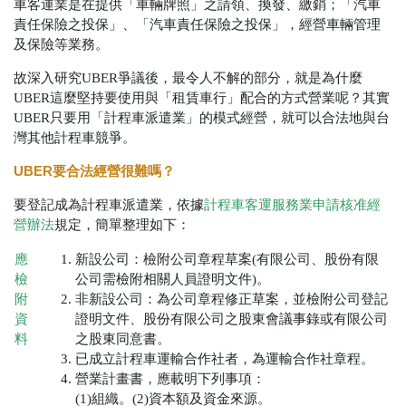
車客運業是在提供「車輛牌照」之請領、換發、繳銷；「汽車
責任保險之投保」、「汽車責任保險之投保」
，經營車輛管理
及保險等業務。
故深入研究
UBER
爭議後，最令人不解的部分，就是為什麼
UBER
這麼堅持要使用與「租賃車行」配合的方式營業呢？其實
UBER
只要用「計程車派遣業」的模式經營，就可以合法地與台
灣其他計程車競爭。
UBER要合法經營很難嗎？
要登記成為計程車派遣業，依據
計程車客運服務業申請核准經
營辦法
規定，簡單整理如下：
應
新設公司：檢附公司章程草案(有限公司、股份有限
檢
公司需檢附相關人員證明文件)。
附
非新設公司：為公司章程修正草案，並檢附公司登記
資
證明文件、股份有限公司之股東會議事錄或有限公司
料
之股東同意書。
已成立計程車運輸合作社者，為運輸合作社章程。
營業計畫書，應載明下列事項：
(1)組織。(2)
資本額及資金來源。