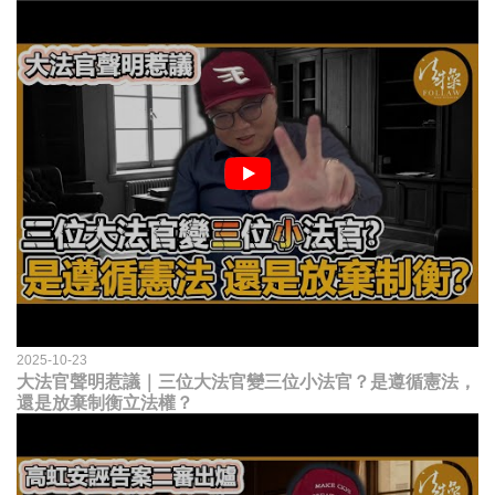
2025-10-23
大法官聲明惹議｜三位大法官變三位小法官？是遵循憲法，
還是放棄制衡立法權？