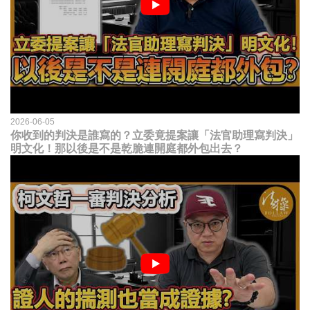
2026-06-05
你收到的判決是誰寫的？立委竟提案讓「法官助理寫判決」
明文化！那以後是不是乾脆連開庭都外包出去？