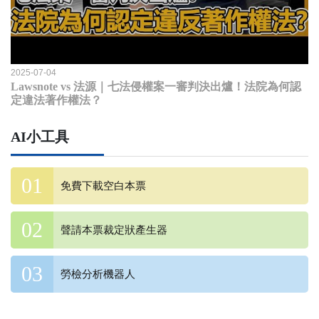
2025-07-04
Lawsnote vs 法源｜七法侵權案一審判決出爐！法院為何認
定違法著作權法？
AI小工具
免費下載空白本票
聲請本票裁定狀產生器
勞檢分析機器人