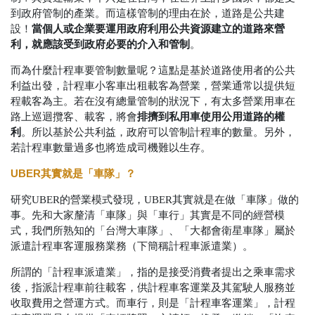
到政府管制的產業。而這樣管制的理由在於，道路是公共建
當個人或企業要運用政府
利用公共資源
建立的道路來營
設！
利，就應該受到政府必要的介入和管制
。
而為什麼計程車要管制數量呢？這點是基於道路使用者的公共
利益出發，計程車小客車出租載客為營業，營業通常以提供短
程載客為主。若在沒有總量管制的狀況下，有太多營業用車在
排擠到私用車使用公用道路的權
路上巡迴攬客、載客，將會
利
。所以基於公共利益，政府可以管制計程車的數量。另外
，
若計程車數量過多也將造成司機難以生存。
UBER其實就是「車隊」？
研究UBER的營業模式發現，UBER其實就是在做「車隊」做的
事。先和大家釐清「車隊」與「車行」其實是不同的經營模
式，我們所熟知的「台灣大車隊」、「大都會衛星車隊」屬於
派遣計程車客運服務業務（下簡稱計程車派遣業）。
所謂的「計程車派遣業」，指的是接受消費者提出之乘車需求
後，指派計程車前往載客，供計程車客運業及其駕駛人服務並
收取費用之營運方式。而車行，則是「計程車客運業」，計程