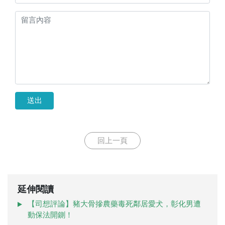
送出
回上一頁
延伸閱讀
【司想評論】豬大骨摻農藥毒死鄰居愛犬，彰化男遭
動保法開鍘！