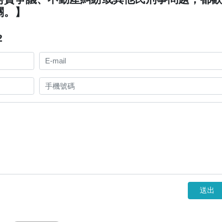
關。】
2
送出