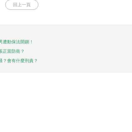
回上一頁
男遭動保法開鍘！
張正當防衛？
騷？會有什麼刑責？