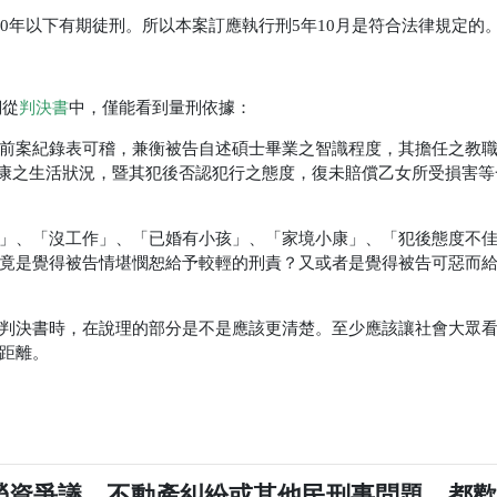
0年以下有期徒刑。所以本案訂應執行刑5年10月是符合法律規定的
們從
判決書
中，僅能看到量刑依據：
前案紀錄表可稽，兼衡被告自述碩士畢業之智識程度，其擔任之教
小康之生活狀況，暨其犯後否認犯行之態度，復未賠償乙女所受損害等
」、「沒工作」、「已婚有小孩」、「家境小康」、「犯後態度不
竟是覺得被告情堪憫恕給予較輕的刑責？又或者是覺得被告可惡而
判決書時，在說理的部分是不是應該更清楚。至少應該讓社會大眾
距離。
勞資爭議、不動產糾紛或其他民刑事問題，都