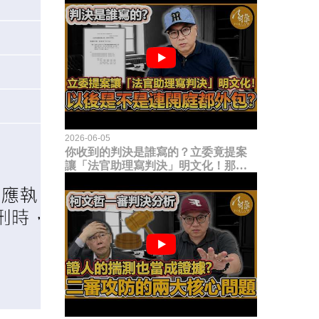
2026-06-05
你收到的判決是誰寫的？立委竟提案
讓「法官助理寫判決」明文化！那以
後是不是乾脆連開庭都外包出去？