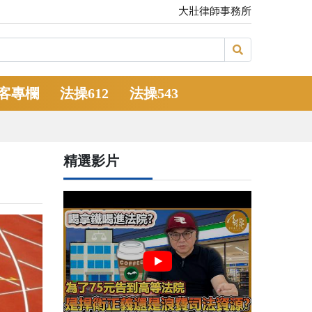
大壯律師事務所
客專欄
法操612
法操543
精選影片