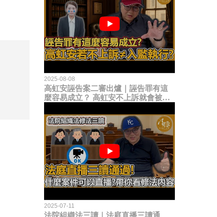
2025-08-08
高虹安誣告案二審出爐｜誣告罪有這
麼容易成立？ 高虹安不上訴就會被
關？這句話其實不太對！
2025-07-11
法院組織法三讀｜法庭直播三讀通