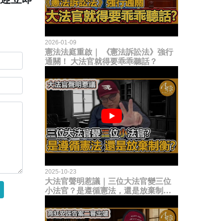
2026-01-09
憲法法庭重啟｜ 《憲法訴訟法》強行
通關！ 大法官就得要乖乖聽話？
2025-10-23
大法官聲明惹議｜三位大法官變三位
小法官？是遵循憲法，還是放棄制衡
立法權？