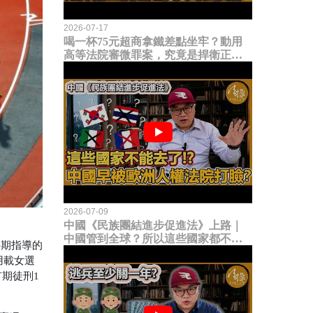
2026-07-17
喝一杯75元超商拿鐵差點坐牢？動用
高等法院審微罪案，究竟是捍衛正義
還是浪費司法資源？
2026-07-09
中國《民族團結進步促進法》上路｜
中國管到全球？所以這些國家都不能
長期指導的
去了？中國早就被歐洲人權法院打
用載女選
臉？
期徒刑1