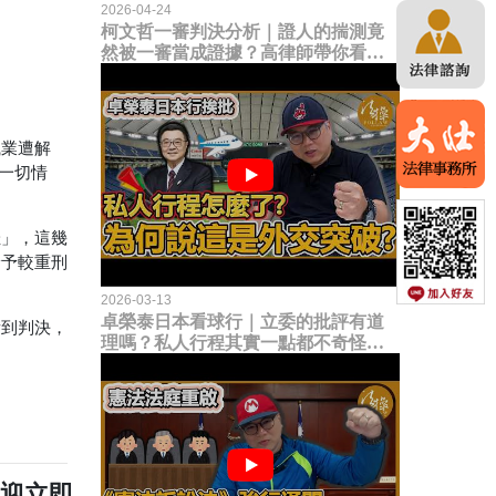
2026-04-24
。
柯文哲一審判決分析｜證人的揣測竟
然被一審當成證據？高律師帶你看未
來二審攻防的兩大核心點！
職業遭解
一切情
佳」，這幾
給予較重刑
2026-03-13
卓榮泰日本看球行｜立委的批評有道
看到判決，
理嗎？私人行程其實一點都不奇怪？
為何說這是一種外交突破？
歡迎立即