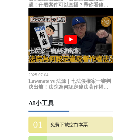
過！什麼案件可以直播？帶你看修法
內容
2025-07-04
Lawsnote vs 法源｜七法侵權案一審判
決出爐！法院為何認定違法著作權
法？
AI小工具
免費下載空白本票