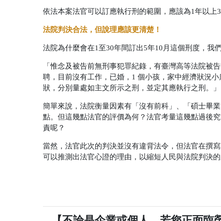
依法本案法官可以訂應執行刑的範圍，應該為1年以上3
法院判決合法，但說理應該更清楚！
法院為什麼會在1至30年間訂出5年10月這個刑度，我
「惟念及被告前無刑事犯罪紀錄，有臺灣高等法院被告
聘，目前沒有工作，已婚，1 個小孩，家中經濟狀況
狀，分別量處如主文所示之刑，並定其應執行之刑。」
簡單來說，法院衡量因素有「沒有前科」、「碩士畢業
點。但這幾點法官的評價為何？法官考量這幾點過後究
責呢？
當然，法官此次的判決並沒有違背法令，但法官在撰寫
可以推測出法官心證的理由，以縮短人民與法院判決的
【不論是企業或個人，若您正面臨