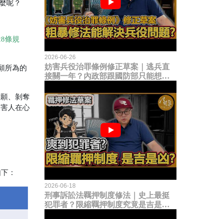
什麼呢？
28條規
2026-06-26
妨害兵役治罪條例修正草案｜逃兵直
願所為的
接關一年？內政部跟國防部只能想到
這種粗暴修法，是能解決什麼兵役問
題？
意願、剝奪
被害人在心
如下：
2026-06-18
刑事訴訟法羈押制度修法｜史上最挺
犯罪者？限縮羈押制度究竟是吉是
凶？