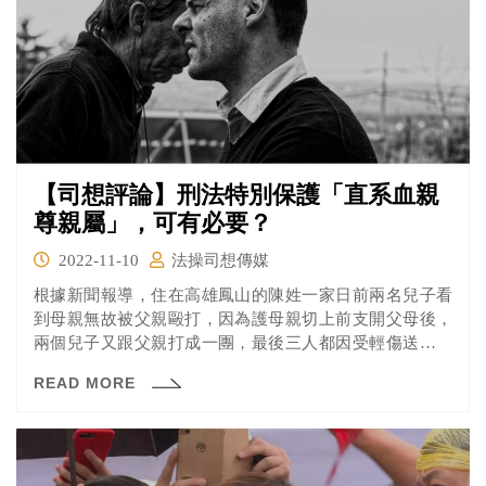
【司想評論】刑法特別保護「直系血親
尊親屬」，可有必要？
2022-11-10
法操司想傳媒
根據新聞報導，住在高雄鳳山的陳姓一家日前兩名兒子看
到母親無故被父親毆打，因為護母親切上前支開父母後，
兩個兒子又跟父親打成一團，最後三人都因受輕傷送醫治
療，並互相提告「傷害罪」及「傷害直系血親尊親屬
READ MORE
罪」。經高雄簡易庭審理後，父親被依傷害罪判處拘役35
天、得易科罰金；兩位兒子也被分別判處拘役30、35天，
但由於他們所犯的是「傷害直系血親尊親屬罪」，為最高
刑度超過5年的重罪，所以無法易科罰金。 就新聞所述的
內容，分明是父親不對在先，結果保護母親的兩位兒子卻