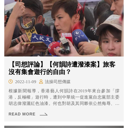
反而要坐牢，這種規定合理嗎？刑法還有其他類似的規定
嗎？
【司想評論】【何韻詩遭潑漆案】旅客
沒有集會遊行的自由？
2022-11-09
法操司想傳媒
根據新聞報導，香港藝人何韻詩在2019年來台參加「撐
港，反極權」遊行時，遭到中華統一促進黨自忠黨部主委
胡志偉潑灑紅色油漆。何也對胡及其同夥依公然侮辱、毀
損及妨害自由等罪提起刑事訴訟，但台北地院認為胡男僅
READ MORE
成立毀損罪，判處有期徒刑3月，其餘同夥則皆無罪。案經
上訴二審後遭高等法院駁回後全案確定。 近日民事訴訟一