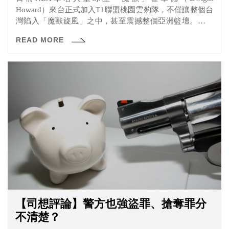
Howard）來台正式加入T1聯盟桃園雲豹隊，不僅讓整個台
灣陷入「魔獸旋風」之中，甚至震撼整個亞洲籃壇。在他
正式宣布加入球隊後，所有已開賣的雲豹隊主、客場賽事
READ MORE
預售票皆在短時間內銷售一空，可見全台球迷都可望親眼
一睹魔獸風采。 但在12/18雲豹隊對海神的比賽，卻發生霍
華德因傷臨時決定不出賽的情況，導致全場15000名未事前
獲告知的觀眾只能在現場乾瞪眼，最後還出現球迷反過來
幫客隊海神加油以及賽後向消保會申訴等情況。
【司想評論】警方也強盜罪、搶奪罪分
不清楚？