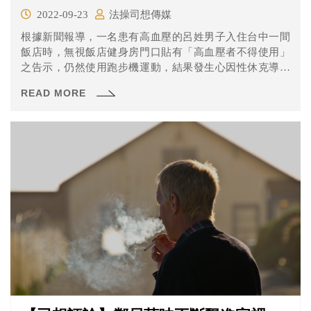
2022-09-23
法操司想傳媒
根據新聞報導，一名患有高血壓的呂姓男子入住台中一間
飯店時，無視飯店健身房門口貼有「高血壓者不得使用」
之告示，仍然使用跑步機運動，結果發生心因性休克導致
其從機器上跌落，且經過將近1小時候才被飯店人員發現，
READ MORE
送醫不治。 呂男無視飯店的警告標示仍決定使用跑步機，
但飯店過近1小時才發現問題，顯見管理上也有問題，法院
會怎麼認定責任呢？一起來看看判決書怎麼說的。