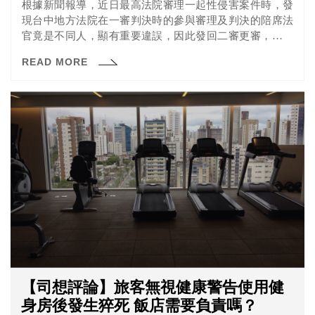
根據新聞報導，近日最高法院審理一起性侵害案件時，發
現台中地方法院在一審判決時的參與審理及判決的陪席法
官竟是不同人，顯有重要違誤，因此發回二審更審，台中
高分院之後再以同理由發回一審更審，等於審理程序重部
READ MORE
重來。因事態嚴重「驚動」司法院，台中地方法院也將進
行內部調查，並作出是否懲處的決議。
【司想評論】旅客無視健康警告使用健
身房後發生猝死 飯店需要負責嗎？