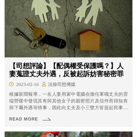
【司想評論】【配偶權受保護嗎？】人
妻蒐證丈夫外遇，反被起訴妨害秘密罪
2023-02-16
法操司想傳媒
根據新聞報導，一名人妻用家中電腦在擔任軍職丈夫的雲
端營碟中發現其有與其他女子的親密照片及信件而得知有
與下屬外遇等情事，因此向丈夫及小三雙方皆提起民事求
償，後來對丈夫撤告並與小三以60萬元達成和解。 雖然在
READ MORE
民事上成功獲得和解金，但女子查看丈夫雲端硬碟的行為
卻遭小三提告，並被檢方認定涉犯妨礙秘密罪而遭起訴
（丈夫則未提告妨害電腦使用罪）。這是為什麼呢？一起