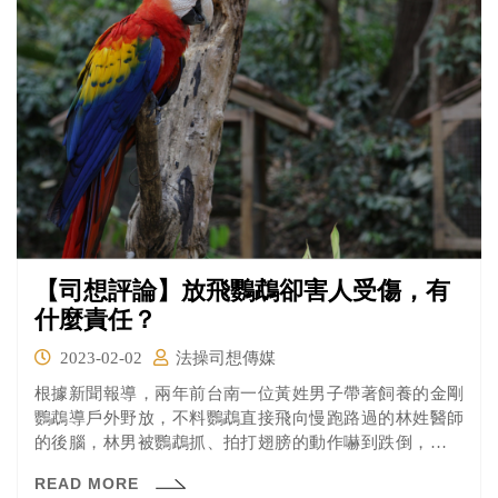
來看看法操的分析。
【司想評論】放飛鸚鵡卻害人受傷，有
什麼責任？
2023-02-02
法操司想傳媒
根據新聞報導，兩年前台南一位黃姓男子帶著飼養的金剛
鸚鵡導戶外野放，不料鸚鵡直接飛向慢跑路過的林姓醫師
的後腦，林男被鸚鵡抓、拍打翅膀的動作嚇到跌倒，導致
其右腿髖關節發生脫臼及粉碎性骨折等傷勢。
READ MORE