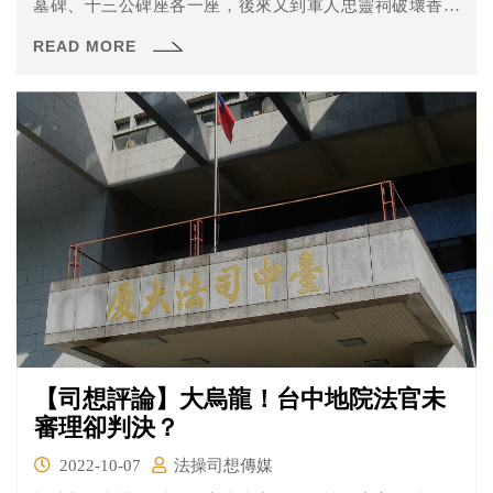
墓碑、十三公碑座各一座，後來又到軍人忠靈祠破壞香爐
及地毯，男子近日被新北地檢署依違反《文化資產保存
READ MORE
法》毀損古蹟罪及《刑法》毀損罪起訴。
【司想評論】大烏龍！台中地院法官未
審理卻判決？
2022-10-07
法操司想傳媒