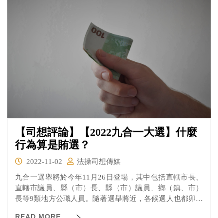
審結果出爐，台北地院也僅就潑漆造成何韻詩名譽權受損
的部分，判胡男應賠40萬元，但認為以觀光目的來台的何
並不受集會遊行自由的保障，因此無法主張該權利受侵
害。 觀光客沒有集會遊行的權利嗎？判決書詳細的理由是
什麼？
【司想評論】【2022九合一大選】什麼
行為算是賄選？
2022-11-02
法操司想傳媒
九合一選舉將於今年11月26日登場，其中包括直轄市長、
直轄市議員、縣（市）長、縣（市）議員、鄉（鎮、市）
長等9類地方公職人員。隨著選舉將近，各候選人也都卯足
全力要打贏這場選戰，遺憾的是仍有不少參選者仍用贈送
READ MORE