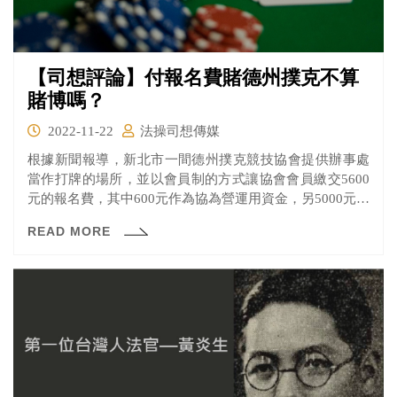
【司想評論】付報名費賭德州撲克不算
賭博嗎？
2022-11-22
法操司想傳媒
根據新聞報導，新北市一間德州撲克競技協會提供辦事處
當作打牌的場所，並以會員制的方式讓協會會員繳交5600
元的報名費，其中600元作為協為營運用資金，另5000元則
兌換成籌碼參與德州撲克牌局，待牌局結束後按排名計算
READ MORE
點數，可選擇兌換獎品或是將點數保留至下次比賽使用。