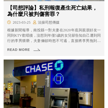
【司想評論】私刑報復產生死亡結果，
為什麼只被判傷害罪？
2023-03-25
法操司想傳媒
根據新聞報導，南投縣一對夫妻在2020年底與親朋好友一
同到KTV歡唱後，沒想到年僅5歲的女兒卻告知自己遭到同
行的李男猥褻，夫妻倆頓時怒不可遏，直接將李男拖到店
外的空地上痛毆，結果導致其多處骨折、挫傷，並且在三
READ MORE
天後休克死亡。