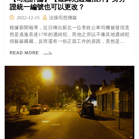
證統一編號也可以更改？
2022-12-15
法操司想傳媒
根據新聞報導，近日傳出新北一位李姓公車司機被發現竟
然是逃逸長達17年的通緝犯，而他之所以不像其他通緝犯
得躲躲藏藏，反而還有一份正當工作的原因，竟然是因為
曾更改過身分證統一編號，導致就算接受警方臨檢也查不
READ MORE
到犯罪紀錄，直到最近因其他案被調查才被發現其實有案
在身。 身分證字號為什麼可以變更？一生可以改幾次？法
律依據是什麼？一起來看看法操的分析。