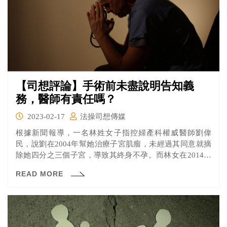
【司想評論】手術前未盡說明告知義
務，醫師有責任嗎？
2023-02-17
法操司想傳媒
根據新聞報導，一名林姓女子指控婦產科權威醫師劉偉
民，說劉在2004年幫她治療子宮肌瘤，未經過其同意就摘
除她四分之三個子宮，導致其終身不孕。而林女在2014年
再度因卵巢腫瘤等問題向劉求診，結果劉在未告知手術後
READ MORE
遺症的情況下就摘除她雙側卵巢，導致其提前進入更年
期，因此提告刑法修正前之業務過失致重傷罪。