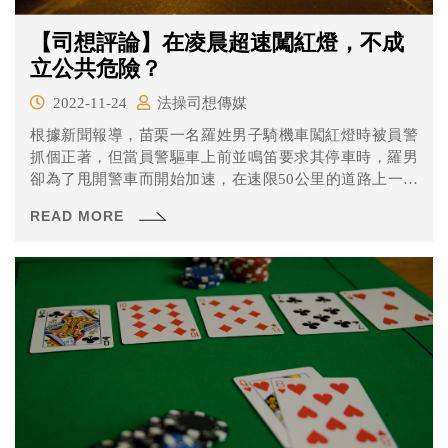
【司想評論】在凌晨超速闖紅燈，不成
立公共危險？
2022-11-24
法操司想傳媒
根據新聞報導，苗栗一名羅姓男子騎機車闖紅燈時被員警
抓個正著，但當員警驅車上前並鳴笛要求其停車時，羅男
卻為了甩開警車而開始加速，在速限50公里的道路上一路
開到超過70公里並連闖數次紅燈，且最後還真的把警車甩
READ MORE
掉，揚長而去。 警方後來依行車錄影畫面將羅男依違反刑
法「妨害公眾往來安全罪」移送法辦，並於苗栗地院一審
時遭判刑4月，不過經上訴二審後，台中高分院卻認為羅男
的行為未達觸犯刑法的程度，改判無罪。