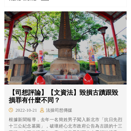
禮品、禮金等方式「賄選」，想透過不法手段獲勝。 到底
什麼行為算是賄選呢？有明確的規定嗎？一起來看看。
【司想評論】【文資法】毀損古蹟跟毀
損罪有什麼不同？
2022-10-21
法操司想傳媒
根據新聞報導，去年一名簡姓男子闖入新北市「抗日先烈
十三公紀念墓園」，破壞經心北市政府公告為古蹟的十三