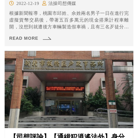
2022-12-19
法操司想傳媒
根據新聞報導，桃園市邱姓、佘姓兩名男子一日在進行完
虛擬貨幣交易後，帶著五百多萬元的現金搭乘計程車離
開，沒想到就遭後方車輛製造假車禍，且有三名歹徒分別
持槍、利器及辣椒水攻擊並奪走鉅款。 兩名受害者向警方
READ MORE
報案後，卻發現派出所員警竟然只以「搶奪罪」受理，而
非罪刑較重的「強盜罪」，認為警方有吃案之嫌。
【司想評論】【通緝犯逍遙法外】身分