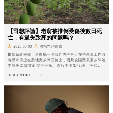
【司想評論】老翁被推倒受傷後數日死
亡，有過失致死的問題嗎？
2023-03-03
法操司想傳媒
根據新聞報導，屏東縣一名蔡姓男子等人在芒果園工作時
將機車停放在農地旁的碎石路上，因此被隔壁果園的陳姓
老農認為擋道而發生爭執。過程中陳翁從地上撿起大石
頭，讓蔡男認為有受到攻擊的可能而上前將其推倒，導致
READ MORE
大腿骨折。 陳翁經送醫治療後原本並無大礙，沒想到在出
院後忽然發燒、意識不清，並在數日後因心肺衰竭過世，
檢方因此依過失致死罪起訴蔡男。陳翁的死亡跟蔡男有關
嗎？法院又是怎麼認定的？一起來看看。