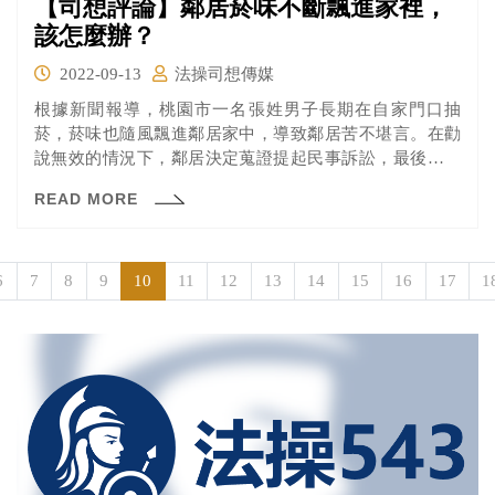
【司想評論】鄰居菸味不斷飄進家裡，
該怎麼辦？
2022-09-13
法操司想傳媒
根據新聞報導，桃園市一名張姓男子長期在自家門口抽
菸，菸味也隨風飄進鄰居家中，導致鄰居苦不堪言。在勸
說無效的情況下，鄰居決定蒐證提起民事訴訟，最後桃園
地方法院判決張男必須要賠償鄰居11萬元，仍可上訴。
READ MORE
6
7
8
9
10
11
12
13
14
15
16
17
1