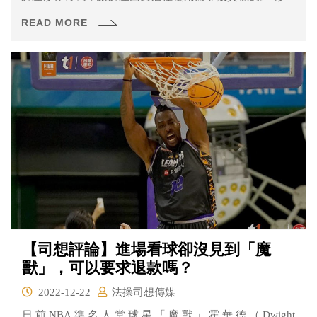
的重點是什麼？誰會被影響最多呢？一起來看看。
READ MORE
【司想評論】進場看球卻沒見到「魔
獸」，可以要求退款嗎？
2022-12-22
法操司想傳媒
日前NBA準名人堂球星「魔獸」霍華德（Dwight