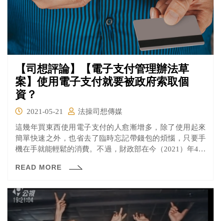
【司想評論】【電子支付管理辦法草
案】使用電子支付就要被政府索取個
資？
2021-05-21
法操司想傳媒
這幾年買東西使用電子支付的人愈漸增多，除了使用起來
簡單快速之外，也省去了臨時忘記帶錢包的煩惱，只要手
機在手就能輕鬆的消費。不過，財政部在今（2021）年4月
26日預告訂定《電子支付機構提供稅捐稽徵機關與海關身
READ MORE
分資料及必要交易紀錄管理辦法》草案（下稱《電子支付
管理辦法》），預計未來使用電子支付系統的買家資料會
提供給稅捐稽徵機關，這是有必要的嗎？也有人擔憂未來
難道去便利商店買個飲料就會外洩個資？