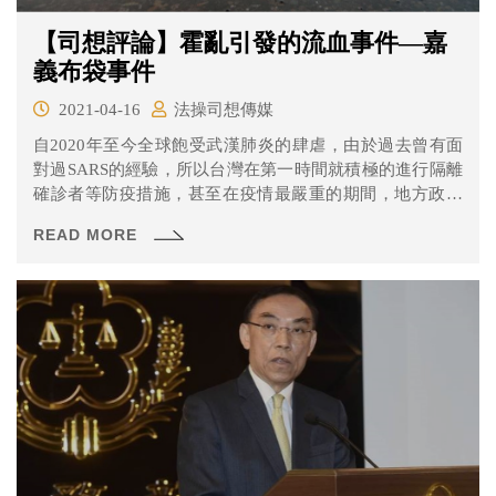
【司想評論】霍亂引發的流血事件—嘉
義布袋事件
2021-04-16
法操司想傳媒
自2020年至今全球飽受武漢肺炎的肆虐，由於過去曾有面
對過SARS的經驗，所以台灣在第一時間就積極的進行隔離
確診者等防疫措施，甚至在疫情最嚴重的期間，地方政府
也已隨時做好封城的準備。 其實早在1946年，台灣就曾受
READ MORE
到霍亂的侵襲而進行過區域封鎖，只是當時的結果卻是個
4000多人染疫、2000多人死亡的慘劇，當時到底發生了什
麼事呢？