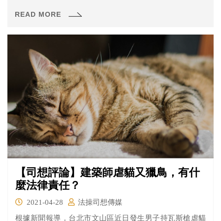
黨國不分的時代已過，政治團體的標章宜有適度的調整。
READ MORE
【司想評論】建築師虐貓又獵鳥，有什
麼法律責任？
2021-04-28
法操司想傳媒
根據新聞報導，台北市文山區近日發生男子持瓦斯槍虐貓