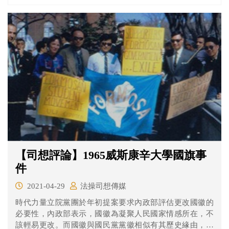
因為不知道有車禍發生就不成立肇逃嗎？一起來看看法操
的分析。
【司想評論】1965威斯康辛大學國旗事
件
2021-04-29
法操司想傳媒
時代力量立院黨團於年初提案要求內政部評估更改國徽的
必要性，內政部表示，國徽為凝聚人民國家情感所在，不
該輕易更改。而國徽與國民黨黨徽相似有其歷史緣由，但