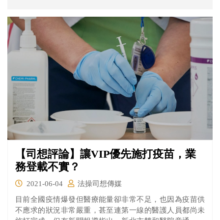
【司想評論】讓VIP優先施打疫苗，業
務登載不實？
2021-06-04
法操司想傳媒
目前全國疫情爆發但醫療能量卻非常不足，也因為疫苗供
不應求的狀況非常嚴重，甚至連第一線的醫護人員都尚未