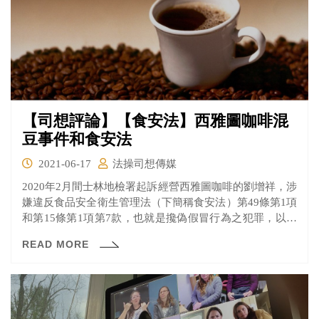
【司想評論】【食安法】西雅圖咖啡混
豆事件和食安法
2021-06-17
法操司想傳媒
2020年2月間士林地檢署起訴經營西雅圖咖啡的劉增祥，涉
嫌違反食品安全衛生管理法（下簡稱食安法）第49條第1項
和第15條第1項第7款，也就是攙偽假冒行為之犯罪，以及
涉嫌刑法第255條第2項販賣虛偽標記商品。
READ MORE