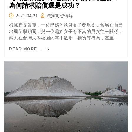
為何請求賠償還是成功？
2021-04-21
法操司想傳媒
根據新聞報導，一位已婚的魏姓女子發現丈夫曾男在自己
出國留學期間，與一位蕭姓女子有不當的男女往來關係，
兩人在台灣大學校園內牽手散步、接吻等行為，甚至都被
校內的監視攝影機所拍下，魏女並依此為證據向法院提起
READ MORE
民事訴訟，告兩人侵害其配偶權。但是其實魏女所提出的
監視器畫面截圖並非依合法管道申請而來，法院為什麼還
是認為有證據能力呢？一起來看看法操的分析吧！