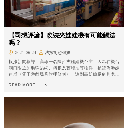
【司想評論】改裝夾娃娃機有可能觸法
嗎？
2021-06-24
法操司想傳媒
根據新聞報導，高雄一名陳姓夾娃娃機台主，因為在機台
洞口附近加裝彈跳網、斜板及蒼蠅拍等物件，被認為涉嫌
違反《電子遊戲場業管理條例》，遭到高雄簡易庭判處拘
役40天並沒收機台。陳男不服提起上訴，結果案件大逆
READ MORE
轉，二審高雄地院認為夾娃娃機不是「電子遊戲機」，因
此不為該條例管理的對象，改判無罪。夾娃娃機到底算不
算電子遊戲機？有什麼法律問題？一起來看看吧！