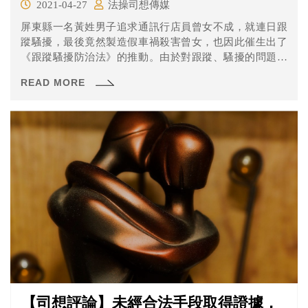
2021-04-27
法操司想傳媒
屏東縣一名黃姓男子追求通訊行店員曾女不成，就連日跟
蹤騷擾，最後竟然製造假車禍殺害曾女，也因此催生出了
《跟蹤騷擾防治法》的推動。由於對跟蹤、騷擾的問題我
國法律一直沒有找到好的解決辦法，這次的草案也得到社
READ MORE
會大眾的矚目，內容有什麼呢？一起來看看吧！
【司想評論】未經合法手段取得證據，