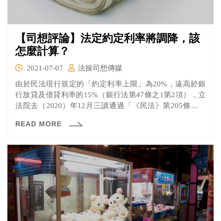
【司想評論】法定約定利率將調降，該
怎麼計算？
2021-07-07
法操司想傳媒
由於民法現行規定的「約定利率上限」為20%，遠高於銀
行放貸及借貸利率的15%（銀行法第47條之1第2項），立
法院去（2020）年12月三讀通過「《民法》第205條修正
案」，將法定周年利率調降為16%，將於2021年7月20日開
READ MORE
始施行。年利率的算法該怎麼算？已經簽的契約又該怎麼
適用？一起來看看法操的分析。