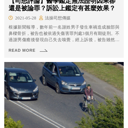
【司想評論】醫學鑑定無法證明因果卻
還是被論罪？訴訟上鑑定有甚麼效果？
2021-05-28
法操司想傳媒
根據新聞報導，數年前一名謝姓男子發生車禍造成臉部與
鼻樑骨折，被告也被依過失傷害罪判處3個月有期徒刑。不
過謝男傷癒後發現自己失去嗅覺，經上訴後，被告雖然主
張醫學鑑定無法判斷失去嗅覺與車禍間具有因果關係，法
READ MORE
院仍改以「過失傷害致重傷罪」論處，到第三審亦維持二
審判決。鑑定在訴訟上究竟有什麼效果？為什麼法院可以
不照著鑑定結果判決呢？