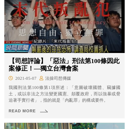
【司想評論】「惡法」刑法第100條因此
案修正！—獨立台灣會案
2021-05-07
法操司想傳媒
我國刑法第100條第1項所述：「意圖破壞國體、竊據國
土，或以非法之方法變更國憲、顛覆政府，而以強暴或脅
迫著手實行者」，指的就是「內亂罪」的構成要件。
READ MORE