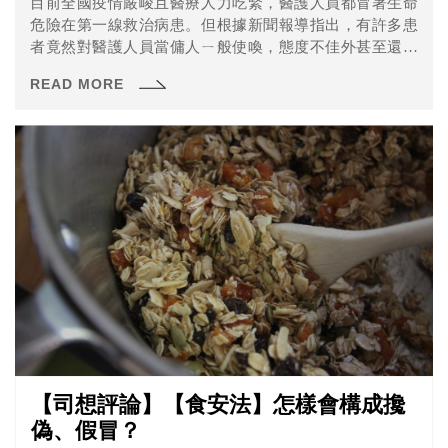
目前全國疫情嚴峻且醫療人力吃緊，醫護人員都冒著生命
危險在第一線救治病患。但根據新聞報導指出，有許多患
者竟然對醫護人員當傭人ㄧ般使喚，態度不佳外甚至還出
現攻擊行為。近日就有武漢肺炎確診者因為不滿遭到隔
READ MORE
離，竟持刀砍傷三名護理師，其中一名還傳出右手韌帶被
砍斷，未來恐怕難以再回到職場。
【司想評論】【食安法】怎樣會構成攙
偽、假冒？