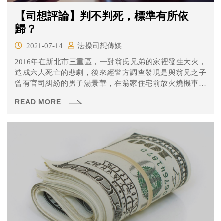
【司想評論】判不判死，標準有所依
歸？
2021-07-14
法操司想傳媒
2016年在新北市三重區，一對翁氏兄弟的家裡發生大火，
造成六人死亡的悲劇，後來經警方調查發現是與翁兄之子
曾有官司糾紛的男子湯景華，在翁家住宅前放火燒機車洩
憤並導致火勢延燒。案件一路從一審到更二審法院皆認為
READ MORE
湯男選在凌晨大家都在睡覺時下手，十分可惡且犯後態度
惡劣而判處死刑。