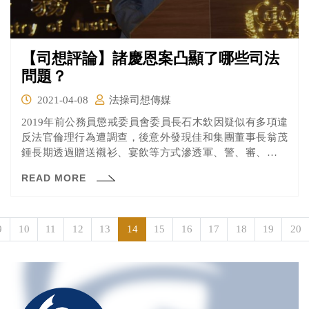
【司想評論】諸慶恩案凸顯了哪些司法
問題？
2021-04-08
法操司想傳媒
2019年前公務員懲戒委員會委員長石木欽因疑似有多項違
反法官倫理行為遭調查，後意外發現佳和集團董事長翁茂
鍾長期透過贈送襯衫、宴飲等方式滲透軍、警、審、檢、
調等各機關人員，以謀取私利、操弄司法。本案涉案人數
READ MORE
眾多且遍及各機關高層，重創我國司法與政府形象。
9
10
11
12
13
14
15
16
17
18
19
20