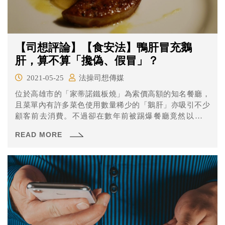
【司想評論】【食安法】鴨肝冒充鵝
肝，算不算「攙偽、假冒」？
2021-05-25
法操司想傳媒
位於高雄市的「家蒂諾鐵板燒」為索價高額的知名餐廳，
且菜單內有許多菜色使用數量稀少的「鵝肝」亦吸引不少
顧客前去消費。不過卻在數年前被踢爆餐廳竟然以「鴨
肝」冒充價額昂貴的「鵝肝」，高雄地檢署檢察官也以刑
READ MORE
法詐欺罪與違反食安法等罪名起訴。