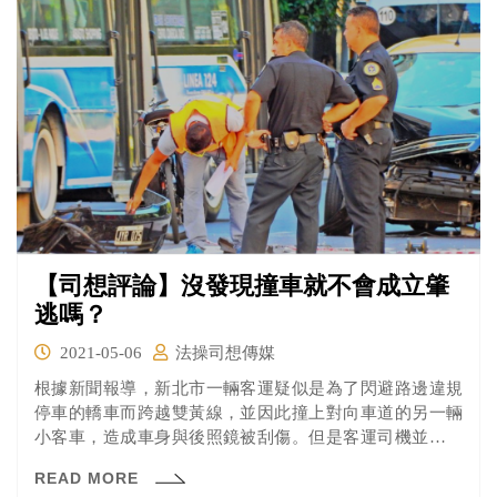
【司想評論】沒發現撞車就不會成立肇
逃嗎？
2021-05-06
法操司想傳媒
根據新聞報導，新北市一輛客運疑似是為了閃避路邊違規
停車的轎車而跨越雙黃線，並因此撞上對向車道的另一輛
小客車，造成車身與後照鏡被刮傷。但是客運司機並沒有
停車釐清相關責任就直接開走，直到被警方通知才到案說
READ MORE
明，客車司機則稱自己根本不曉得有撞到車。客車司機會