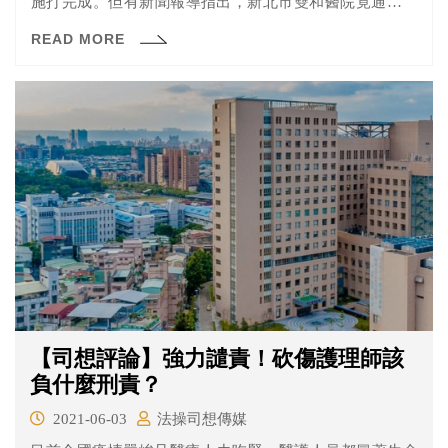
施打完成。但有新聞報導指出，新北市雙和醫院竟通知醫
院捐贈者與高層家屬等「VIP」可以臨時插隊接受疫苗注
READ MORE
射，據傳基層人員還要聽從高層指令，在接種紀錄上替這
群VIP勾選「第1類別」防疫人員，疑有被迫做假名冊的嫌
疑。另外，立委黃昭順日前也被爆料，在高雄義大醫院有
靠特權插隊的嫌疑。
【司想評論】強力譴責！砍傷護理師該
負什麼刑責？
2021-06-03
法操司想傳媒