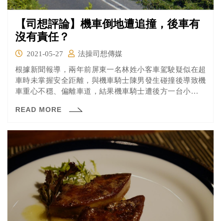
【司想評論】機車倒地遭追撞，後車有
沒有責任？
2021-05-27
法操司想傳媒
根據新聞報導，兩年前屏東一名林姓小客車駕駛疑似在超
車時未掌握安全距離，與機車騎士陳男發生碰撞後導致機
車重心不穩、偏離車道，結果機車騎士遭後方一台小貨車
追撞，傷重不治。小客車與小貨車駕駛皆被屏東地方法院
READ MORE
依過失致死罪判處有期徒刑。就「後車」（如該案的小貨
車）而言，發生這種突如其來的災害究竟有沒有責任？來
看看法操的分析。