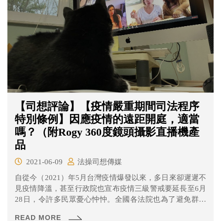
【司想評論】【疫情嚴重期間司法程序
特別條例】因應疫情的遠距開庭，適當
嗎？（附Rogy 360度鏡頭攝影直播機產
品
2021-06-09
法操司想傳媒
自從今（2021）年5月台灣疫情爆發以來，多日來卻遲遲不
見疫情降溫，甚至行政院也宣布疫情三級警戒要延長至6月
28日，令許多民眾憂心忡忡。全國各法院也為了避免群聚
感染，除了具時效性、急迫性的案件外皆暫緩開庭，但是
READ MORE
長期無法審理也會造成人民的權益受到耽誤。