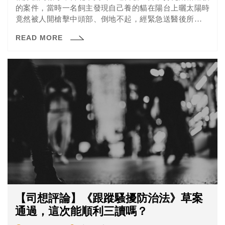
的案件，當時一名飼主發現自己養的貓在陽台上曬太陽時
竟然被人開槍擊中頭部、倒地不起，經緊急送醫後所幸沒
有生命危險。經過警方調查發現，自稱為建築師的男子在
READ MORE
虐貓後還去附近的公園射擊小鳥，現在男子被警方依違反
動保法等罪移送。依我國法律虐貓跟獵鳥犯的是同一種罪
嗎？來看看法操的分析。
【司想評論】《跟蹤騷擾防治法》草案
通過，這次能順利三讀嗎？