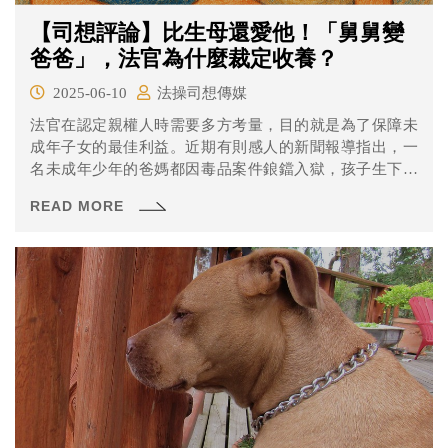
【司想評論】比生母還愛他！「舅舅變
爸爸」，法官為什麼裁定收養？
2025-06-10
法操司想傳媒
法官在認定親權人時需要多方考量，目的就是為了保障未
成年子女的最佳利益。近期有則感人的新聞報導指出，一
名未成年少年的爸媽都因毒品案件鋃鐺入獄，孩子生下之
後幾乎沒有盡過當父母的一絲責任，少年父親已經7年沒有
READ MORE
任何消息，母親則還在獄中服刑，照顧孩子的重擔就落在
舅舅身上。法院裁定生父母停止親權，交給舅舅擔任監護
人，雖然沒有照護孩子的經驗，但男子沒有怨言，真的學
習如何當個「爸爸」。