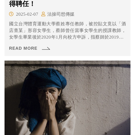
得聘任！
2025-02-07
法操司想傳媒
國立台灣體育運動大學蔡姓專任教師，被控貼文竟以「酒
店查某」形容女學生，蔡師曾任當事女學生的授課教師，
女學生畢業後於2020年1月向校方申訴，指蔡師於2019年2
月，在臉書撰文「手法媲美酒店查某！……別亂入座呀#陳
READ MORE
小姐」，是影射且性騷擾她，校方委託性別平等教育委員
會，調查認定蔡師性騷擾行為成立。