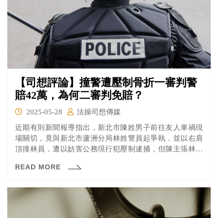
【司想評論】撞警遭壓制骨折一審判警
賠42萬，為何二審判免賠？
2025-05-28
法操司想傳媒
近期有則新聞報導指出，新北市陳姓男子前往友人車禍現
場關切，竟與新北市蘆洲分局林姓警員起爭執，並以右肩
頂撞林員，遭以妨害公務現行犯壓制逮捕，但陳主張林員
使用警力不當，造成他骨折受傷，求償三百十五萬元，一
READ MORE
審判決林員須賠償四十二萬多元，兩造均不服上訴；高等
法院認為，陳刻意頂撞林員，藉以阻擋林員執行警察職務
而遭逮捕，陳因拒不配合掙扎抵抗受傷，林員無賠償責
任，逆轉改判免賠。可上訴。