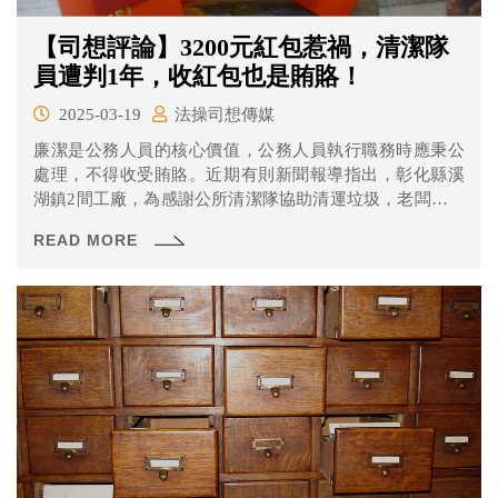
【司想評論】3200元紅包惹禍，清潔隊
員遭判1年，收紅包也是賄賂！
2025-03-19
法操司想傳媒
廉潔是公務人員的核心價值，公務人員執行職務時應秉公
處理，不得收受賄賂。近期有則新聞報導指出，彰化縣溪
湖鎮2間工廠，為感謝公所清潔隊協助清運垃圾，老闆主動
塞紅包給2名隊員，2老闆日前被判有期徒刑2月、緩刑2
READ MORE
年。今2名收現金的清潔隊員1個被判免刑，另一個被則被
依貪污罪判刑1年10月，緩刑3年，並得支付公庫5萬元。2
人刑度之所以有別，係因先收到錢的A男，返隊途中把一半
分給B男，B男事後跑到廉政署自首，因此揭發此案，獲判
免刑。2人共收現金3200元，卻掀起軒然大波，令同事始料
未及。