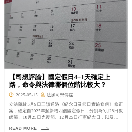
方逮捕。
【司想評論】國定假日4+1天確定上
路，命令與法律哪個位階比較大？
2025-05-15
法操司想傳媒
立法院於5月9日三讀通過《紀念日及節日實施條例》修正
案，確定自2025年起新增四個國定假日，分別為9月28日教
師節、10月25日光復節、12月25日行憲紀念日，以及農曆
小年夜。同時，5月1日勞動節也正式納入為全國適用的放
READ MORE
假日，不再僅限勞工適用。 不少人對於新增加的國定假日