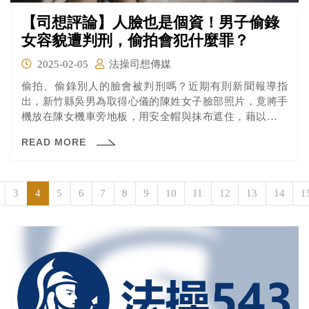
【司想評論】人臉也是個資！男子偷錄
女容貌遭判刑，偷拍會犯什麼罪？
2025-02-05
法操司想傳媒
偷拍、偷錄別人的臉會被判刑嗎？近期有則新聞報導指
出，新竹縣吳男為取得心儀的陳姓女子臉部照片，竟將手
機放在陳女機車旁地板，用安全帽與抹布遮住，藉以偷錄
陳女容貌，新竹地院依非法蒐集個資罪判刑3月。
READ MORE
3
4
5
6
7
8
9
10
11
12
13
14
1