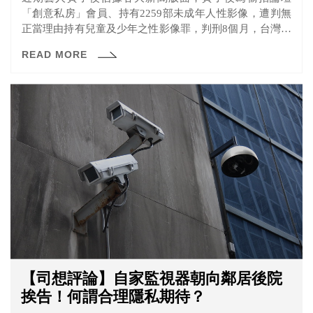
「創意私房」會員、持有2259部未成年人性影像，遭判無
正當理由持有兒童及少年之性影像罪，判刑8個月，台灣高
等法院日前舉行準備程序庭，黃子佼庭訊結束離去前，對
READ MORE
媒體鏡頭鞠躬5秒，外界認為他在為復出鋪路。
【司想評論】自家監視器朝向鄰居後院
挨告！何謂合理隱私期待？