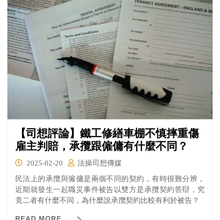
多筆資助，故未給予繼承房產。法官認為銀行未舉證「無
償行為」，且無從排除死者遺願或遺產管理，駁回告訴。
【司想評論】鐵工修繕車棚不慎摔重傷
雇主判賠，承攬跟僱傭有什麼不同？
2025-02-20
法操司想傳媒
民法上的承攬與僱傭是兩個不同的契約，有時很難分辨，
近期就發生一起職災事件被告以雙方是承攬契約答辯，究
竟二者有什麼不同，為什麼說承攬契約比較有利於被告？
READ MORE