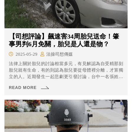
【司想評論】飆速害34周胎兒送命！肇
事男判6月免關，胎兒是人還是物？
2025-05-29
法操司想傳媒
法律上關於胎兒的討論相當多元，有見解認為自受精那刻
胎兒就有生命，有的則認為胎兒要從母體裡分離，才算獨
立的人。近期發生一起悲劇更引發討論，台中一名張姓男
子去年在台74線道路飆車，開著奧迪進口車以時速168公里
READ MORE
的在快速道路飆車，追撞黃女夫妻，讓她腹中已經34周的
胎兒保不住，當時黃女律師主張以過失致死偵辦，但寶寶
未出生，依法不屬自然人等同「物品」，最後檢方僅依導
致夫妻受傷的過失傷害起訴，近日地院輕判六月。在法律
上未出生的胎兒等同「物品」，無疑又讓這個媽媽痛失孩
子後又在審理中備受打擊。