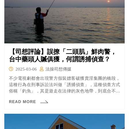
【司想評論】誤撩「二頭肌」鮮肉警，
台中藥頭人贓俱獲，何謂誘捕偵查？
2025-03-06
法操司想傳媒
不少電視劇都會出現警方假裝嫖客破獲賣淫集團的橋段，
這種行為在刑事訴訟法叫做「誘捕偵查」，這種偵查方式
俗稱「釣魚」，其是遊走在法律的灰色地帶，到底合不合
法判斷的要件有許多。
READ MORE