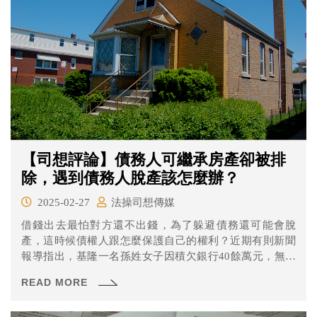
【司想評論】債務人可繼承房產卻被排
除，遇到債務人脫產該怎麼辦？
2025-02-27
法操司想傳媒
借錢出去最怕對方還不出錢，為了躲避債務還可能會脫
產，這時候債權人跟怎麼保護自己的權利？近期有則新聞
報導指出，基隆一名孫姓女子因積欠銀行40餘萬元，無力
償還。銀行追討時發現，孫女母親有遺留下房產，卻只分
READ MORE
給孫女的另外三名手足，認為債權受損，向法院訴請撤銷
房屋繼承登記。孫女手足則稱因母親在世時，已給予孫女