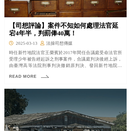
【司想評論】案件不知如何處理法官延
宕4年半，判罰俸40萬！
2025-03-13
法操司想傳媒
時任新竹地院法官王榮賓於2017年間任合議庭受命法官所
受理少年被告經起訴之刑事案件，合議庭判決後經上訴，
由臺灣高等法院刑事判決撤銷原判決、發回新竹地院更
審，其於2019年2月13日收受卷證後，無故延滯長達4年6
READ MORE
月才指示送交分案，經司法院移送職務法庭審理。