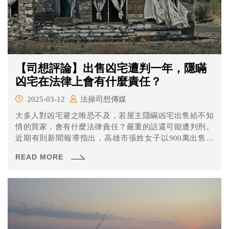
【司想評論】出售凶宅遭判一年，隱瞞
凶宅在法律上會有什麼責任？
2025-03-12
法操司想傳媒
大多人對凶宅避之唯恐不及，若屋主隱瞞凶宅出售給不知
情的買家，會有什麼法律責任？嚴重的話還可能遭判刑。
近期有則新聞報導指出，高雄市張姓女子以900萬出售房
屋，竟隱瞞胞兄死在屋內之事，被地院依詐欺取財判刑半
READ MORE
年，檢方指張女至今未賠償和解，要求從重量刑，高等法
院高雄分院改判徒刑1年。