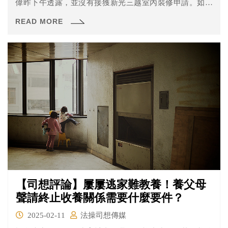
偉昨下午透露，並沒有接獲新光三越室內裝修申請。如果
真是因為裝修原因釀禍，新光三越將面臨什麼法律責任，
READ MORE
讓法操為您分析。
【司想評論】屢屢逃家難教養！養父母
聲請終止收養關係需要什麼要件？
2025-02-11
法操司想傳媒