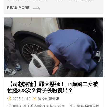
電子監控，甚至用審理單代替裁定書，遭到外界撻伐。高
READ MORE
等法院自律委員會將合議庭審判長邱忠義、受命法官陳勇
松送評鑑。
【司想評論】罪大惡極！ 14歲國二女被
性侵228次？黃子佼盼復出？
2025-04-10
法操司想傳媒
近期藝人黃子佼佔據各大新聞版面，黃子佼為偷拍論壇