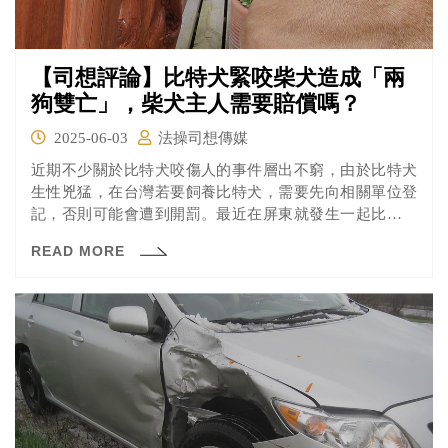
【司想評論】比特犬緊咬柴犬造成「兩
狗雙亡」，柴犬主人需要賠償嗎？
2025-06-03
法操司想傳媒
近期不少關於比特犬咬傷人的事件層出不窮，由於比特犬
生性兇猛，在台灣若要飼養比特犬，需要先向相關單位登
記，否則可能會遭到開罰。最近在屏東就發生一起比特犬
咬死柴犬的事件，比特犬在街頭緊咬柴犬，現場民眾發現
READ MORE
趕緊持棍棒、掃把工具試圖將兩隻狗分開，比特犬仍緊咬
不鬆口，最後柴犬傷重不治、比特犬也死亡。