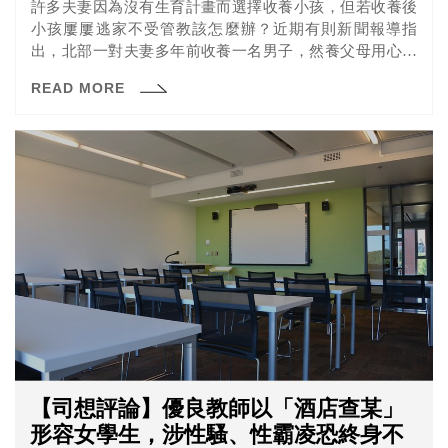
許多夫妻因為沒有生育計畫而選擇收養小孩，但若收養後
小孩屢屢逃家不受管教該怎麼辦？近期有則新聞報導指
出，北部一對夫妻多年前收養一名男子，然養父母用心管
教換來的卻是養子屢屢逃家，養子甚至被政府安置；灰心
READ MORE
夫妻決定聲請終止收養關係。士林地院審酌夫妻已竭盡所
能糾正養子，養子也明確表達不願再與養父母共同生活，
決定終止雙方收養關係。
【司想評論】優良教師以「酒店查某」
形容女學生，涉性騷、性霸凌恐終身不