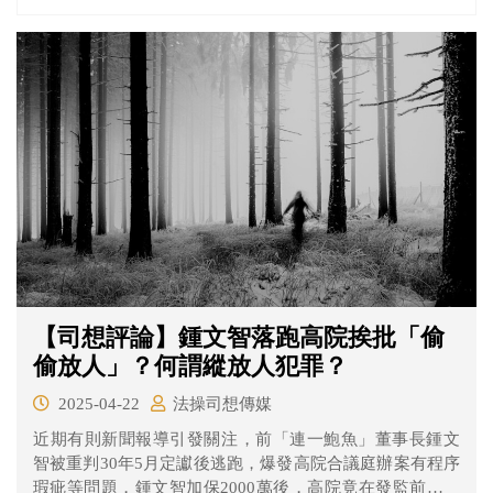
感到開心，已經計畫好出國旅遊，但也有勞工表示放假變
多代表他們加班也要變多。在國定假日4+1天上路前，台灣
有哪些可以放假的國定假日呢？這次修法還將原本只有在
行政命令位階的《紀念日及節日實施辦法》提高到法律位
階，行政命令與法律有什麼不同呢？讓法操為您說明！
【司想評論】鍾文智落跑高院挨批「偷
偷放人」？何謂縱放人犯罪？
2025-04-22
法操司想傳媒
近期有則新聞報導引發關注，前「連一鮑魚」董事長鍾文
智被重判30年5月定讞後逃跑，爆發高院合議庭辦案有程序
瑕疵等問題，鍾文智加保2000萬後，高院竟在發監前解除