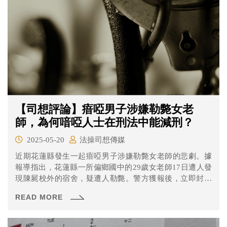
【司想評論】瘖啞男子涉嫌勒斃女老
師，為何喑啞人士在刑法中能減刑？
2025-05-20
法操司想傳媒
近期花蓮縣發生一起瘖啞男子涉嫌勒斃女老師的悲劇。據
報導指出，花蓮縣一所偏鄉國中的29歲女老師17日遭人發
現陳屍校外的宿舍，疑遭人勒斃。警方獲報後，立即封鎖
現場進行採證，發現女老師的手機遺失、衣褲不整，警方
READ MORE
從監視器當中鎖定26劉姓瘖啞男子涉有重嫌，動員眾多警
力在劉男經常出沒處搜索，終於在海堤附近的防風林找到
疑似意圖畏罪輕生的劉男，卻因樹枝太細斷裂，當場被警