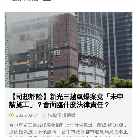
【司想評論】新光三越氣爆案竟「未申
請施工」？會面臨什麼法律責任？
2025-02-14
法操司想傳媒
台中新光三越12樓美食街昨上午發生氣爆，釀成4死34傷，
原因疑為施工不慎釀禍。台中市政府都市發展局局長李正